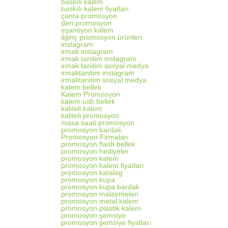
baskılı kalem
baskılı kalem fiyatları
çanta promosyon
deri promosyon
eşantiyon kalem
ilginç promosyon ürünleri
instagram
irmak instagram
irmak tanitim instagram
irmak tanitim sosyal medya
irmaktanitim instagram
irmaktanitim sosyal medya
kalem bellek
Kalem Promosyon
kalem usb bellek
kaliteli kalem
kaliteli promosyon
masa saati promosyon
promosyon bardak
Promosyon Firmaları
promosyon flash bellek
promosyon hediyeler
promosyon kalem
promosyon kalem fiyatları
promosyon katalog
promosyon kupa
promosyon kupa bardak
promosyon malzemeleri
promosyon metal kalem
promosyon plastik kalem
promosyon şemsiye
promosyon şemsiye fiyatları