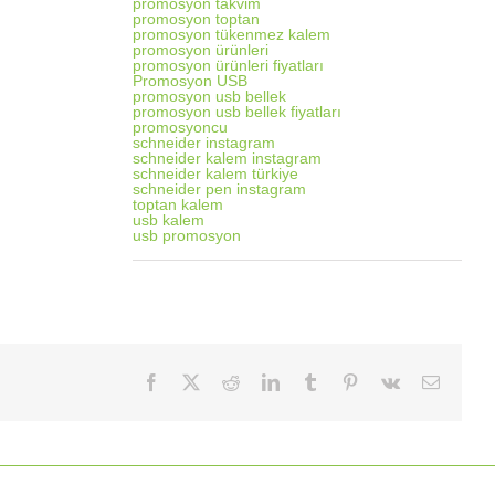
promosyon takvim
promosyon toptan
promosyon tükenmez kalem
promosyon ürünleri
promosyon ürünleri fiyatları
Promosyon USB
promosyon usb bellek
promosyon usb bellek fiyatları
promosyoncu
schneider instagram
schneider kalem instagram
schneider kalem türkiye
schneider pen instagram
toptan kalem
usb kalem
usb promosyon
Facebook
X
Reddit
LinkedIn
Tumblr
Pinterest
Vk
E-
posta