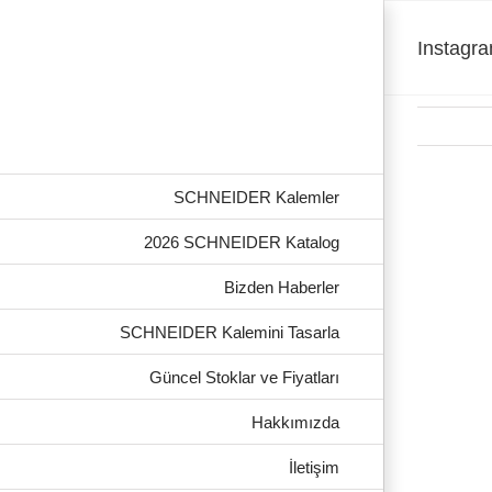
Skip
to
content
Instagr
SCHNEIDER Kalemler
View
Larger
2026 SCHNEIDER Katalog
Image
Bizden Haberler
SCHNEIDER Kalemini Tasarla
Güncel Stoklar ve Fiyatları
Hakkımızda
İletişim