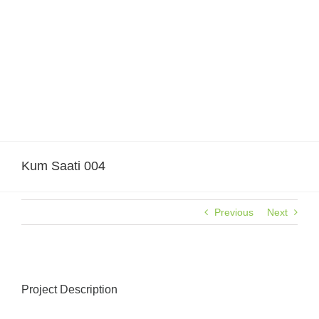
Skip
to
content
Kum Saati 004
Previous
Next
Project Description