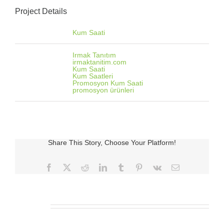
Project Details
Categories:
Kum Saati
Tags:
Irmak Tanıtım
irmaktanitim.com
Kum Saati
Kum Saatleri
Promosyon Kum Saati
promosyon ürünleri
Share This Story, Choose Your Platform!
Facebook
X
Reddit
LinkedIn
Tumblr
Pinterest
Vk
E-
posta
İlgili Ürünler