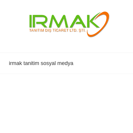
Skip
to
content
irmak tanitim sosyal medya
Instagram
instagram
LEARN MORE