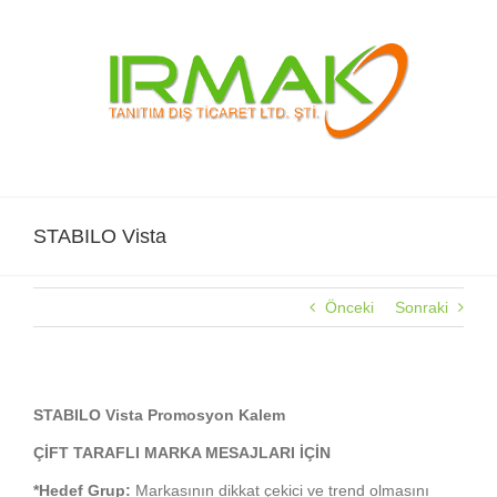
Skip
to
content
STABILO Vista
Önceki
Sonraki
STABILO Vista
STABILO Vista Promosyon Kalem
ÇİFT TARAFLI MARKA MESAJLARI İÇİN
*Hedef Grup:
Markasının dikkat çekici ve trend olmasını