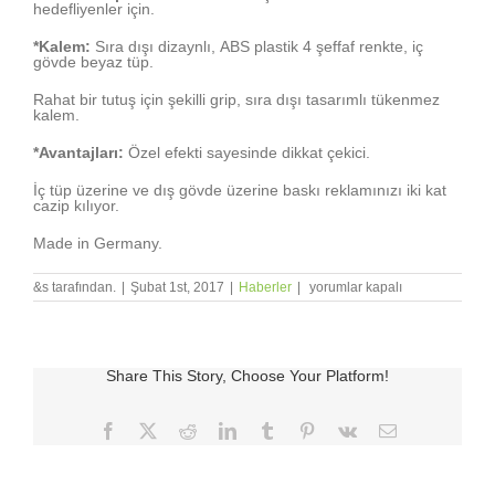
hedefliyenler için.
*Kalem:
Sıra dışı dizaynlı, ABS plastik
4 şeffaf renkte, iç
gövde beyaz tüp.
Rahat bir tutuş için şekilli grip, sıra dışı
tasarımlı tükenmez
kalem.
*Avantajları:
Özel efekti sayesinde dikkat çekici.
İç tüp üzerine ve dış gövde üzerine baskı reklamınızı iki kat
cazip kılıyor.
Made in Germany.
STABILO
&s tarafından.
|
Şubat 1st, 2017
|
Haberler
|
yorumlar kapalı
Vista
için
Share This Story, Choose Your Platform!
Facebook
X
Reddit
LinkedIn
Tumblr
Pinterest
Vk
E-
posta