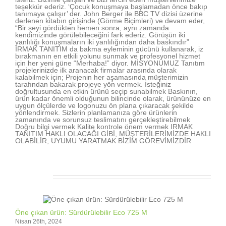
teşekkür ederiz. ‘Çocuk konuşmaya başlamadan önce bakıp
tanımaya çalışır’ der. John Berger ile BBC TV dizisi üzerine
derlenen kitabın girişinde (Görme Biçimleri) ve devam eder,
“Bir şeyi gördükten hemen sonra, aynı zamanda
kendimizinde görülebileceğini fark ederiz. Görüşün iki
yanlılığı konuşmaların iki yanlılığından daha baskındır”
IRMAK TANITIM da bakma eyleminin gücünü kullanarak, iz
bırakmanın en etkili yolunu sunmak ve profesyonel hizmet
için her yeni güne “Merhaba!” diyor. MİSYONUMUZ Tanıtım
projelerinizde ilk aranacak firmalar arasında olarak
kalabilmek için; Projenin her aşamasında müşterimizin
tarafından bakarak projeye yön vermek. İsteğiniz
doğrultusunda en etkin ürünü seçip sunabilmek Baskının,
ürün kadar önemli olduğunun bilincinde olarak, ürününüze en
uygun ölçülerde ve logonuzu ön plana çıkaracak şekilde
yönlendirmek. Sizlerin planlamanıza göre ürünlerin
zamanında ve sorunsuz teslimatını gerçekleştirebilmek
Doğru bilgi vermek Kalite kontrole önem vermek IRMAK
TANITIM HAKLI OLACAĞI GİBİ, MÜŞTERİLERİMİZDE HAKLI
OLABİLİR, UYUMU YARATMAK BİZİM GÖREVİMİZDİR
İlişkili Yazılar
Öne çıkan ürün: Sürdürülebilir Eco 725 M
Nisan 26th, 2024