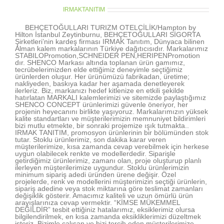
About the Author:
IRMAKTANITIM
BEHÇETOĞULLARI TURIZM OTELCİLİK/Hampton by
Hilton İstanbul Zeytinburnu, BEHÇETOĞULLARI SİGORTA
Şirketleri’nin kardeş firması IRMAK Tanıtım, Dünyaca bilinen
Alman kalem markalarının Türkiye dağıtıcısıdır. Markalarımız
STABILOPromotion,SCHNEIDER PEN,HERIPENPromotion
dır. SHENCO Markası altında toplanan ürün gamımız,
tecrübelerimizden elde ettiğimiz deneyimle seçtiğimiz
ürünlerden oluşur. Her ürünümüzü fabrikadan, üretime;
nakliyeden, baskıya kadar her aşamada denetleyerek
ilerleriz. Biz, markanızı hedef kitlenize en etkili şekilde
hatırlatan MARKALI kalemlerimizi ve sitemizde paylaştığımız
SHENCO CONCEPT ürünlerimizi güvenle öneriyor, her
projenin heyecanını birlikte yaşıyoruz. Markalarımızın yüksek
kalite standartları ve müşterilerimizin memnuniyet bildirimleri
bizi mutlu etmekte, bir sonraki projemize ışık tutmakta..
IRMAK TANITIM, promosyon ürünlerinin bir bölümünden stok
tutar. Stoklu ürünlerimiz, son dakika karar veren
müşterilerimize, kısa zamanda cevap verebilmek için herkese
uygun olabilecek renkte ve modellerdedir. Siparişle
getirdiğimiz ürünlerimiz, zamanı olan, proje oluşturup planlı
ilerleyen müşterilerimize uygundur. Stoklu ürünlerimizin
minimum sipariş adedi üründen ürene değişir. Özel
projelerde, renk ve modellerini müşterimizin seçtiği ürünlerin,
sipariş adedine veya stok miktarına göre teslimat zamanları
değişiklik gösterir. Amacımız kaliteli ve uzun ömürlü ürün
arayışlarınıza cevap vermektir. “KİMSE MÜKEMMEL
DEĞİLDİR” tesbit ettiğiniz hatalarımız, eksiklerimiz olursa
bilgilendirilmek, en kısa zamanda eksikliklerimizi düzeltmek
isteriz. Bizimle çalışan ve bizi tercih eden müşterilerimize