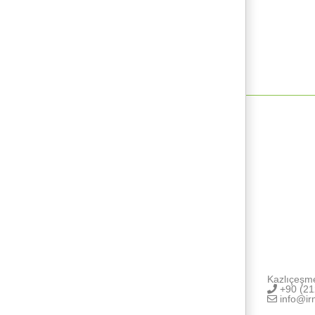
Kazlıçeşm
+90 (21
info@ir