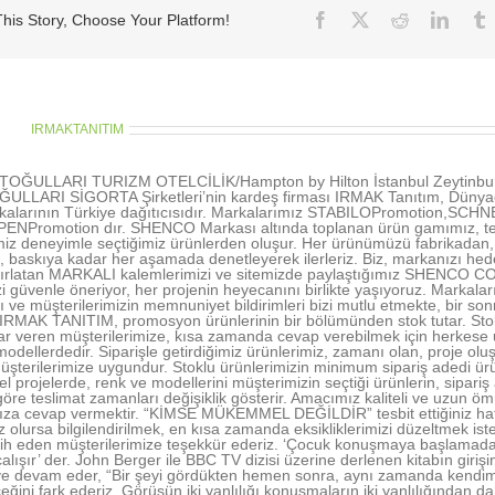
Facebook
X
Reddit
Linke
his Story, Choose Your Platform!
thor:
IRMAKTANITIM
OĞULLARI TURIZM OTELCİLİK/Hampton by Hilton İstanbul Zeytinbu
LLARI SİGORTA Şirketleri’nin kardeş firması IRMAK Tanıtım, Dünyac
kalarının Türkiye dağıtıcısıdır. Markalarımız STABILOPromotion,SCH
ENPromotion dır. SHENCO Markası altında toplanan ürün gamımız, te
imiz deneyimle seçtiğimiz ürünlerden oluşur. Her ürünümüzü fabrikadan,
, baskıya kadar her aşamada denetleyerek ilerleriz. Biz, markanızı hedef 
atırlatan MARKALI kalemlerimizi ve sitemizde paylaştığımız SHENCO
zi güvenle öneriyor, her projenin heyecanını birlikte yaşıyoruz. Markalar
ı ve müşterilerimizin memnuniyet bildirimleri bizi mutlu etmekte, bir son
 IRMAK TANITIM, promosyon ürünlerinin bir bölümünden stok tutar. Stok
ar veren müşterilerimize, kısa zamanda cevap verebilmek için herkese 
odellerdedir. Siparişle getirdiğimiz ürünlerimiz, zamanı olan, proje oluş
müşterilerimize uygundur. Stoklu ürünlerimizin minimum sipariş adedi ü
el projelerde, renk ve modellerini müşterimizin seçtiği ürünlerin, sipari
göre teslimat zamanları değişiklik gösterir. Amacımız kaliteli ve uzun ö
nıza cevap vermektir. “KİMSE MÜKEMMEL DEĞİLDİR” tesbit ettiğiniz hat
z olursa bilgilendirilmek, en kısa zamanda eksikliklerimizi düzeltmek iste
rcih eden müşterilerimize teşekkür ederiz. ‘Çocuk konuşmaya başlamad
alışır’ der. John Berger ile BBC TV dizisi üzerine derlenen kitabın giri
 ve devam eder, “Bir şeyi gördükten hemen sonra, aynı zamanda kendi
eğini fark ederiz. Görüşün iki yanlılığı konuşmaların iki yanlılığından d