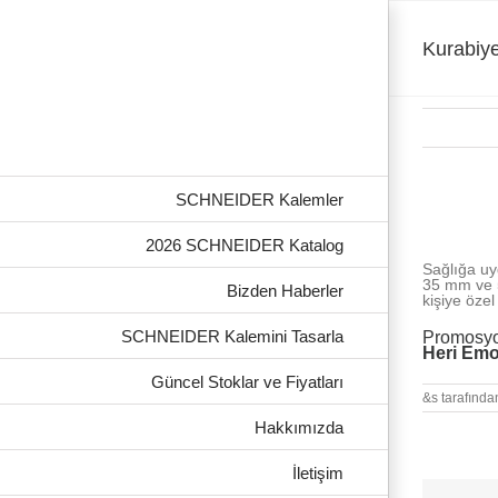
Skip
to
content
Kurabiy
SCHNEIDER Kalemler
View
Larger
2026 SCHNEIDER Katalog
Image
Kurabiye K
Sağlığa uy
35 mm ve 5
Bizden Haberler
kişiye özel
SCHNEIDER Kalemini Tasarla
Promosyo
Heri Emo
Güncel Stoklar ve Fiyatları
&s tarafında
Hakkımızda
İletişim