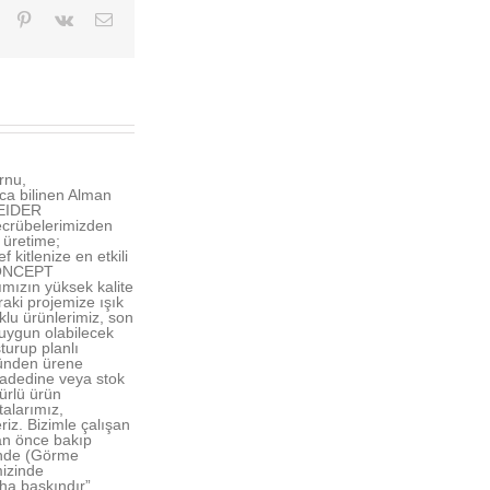
dIn
Tumblr
Pinterest
Vk
E-
posta
rnu,
a bilinen Alman
NEIDER
crübelerimizden
 üretime;
kitlenize en etkili
 CONCEPT
ımızın yüksek kalite
raki projemize ışık
lu ürünlerimiz, son
uygun olabilecek
turup planlı
ründen ürene
ş adedine veya stok
mürlü ürün
alarımız,
riz. Bizimle çalışan
an önce bakıp
şinde (Görme
mizinde
aha baskındır”