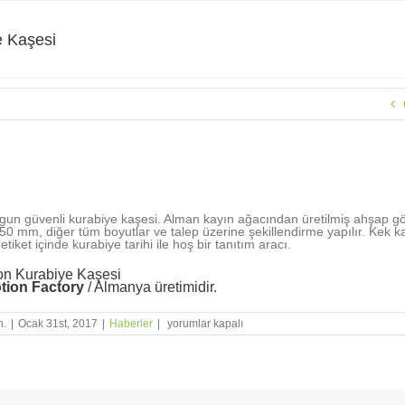
e Kaşesi
aşesi
gun güvenli kurabiye kaşesi. Alman kayın ağacından üretilmiş ahşap g
0 mm, diğer tüm boyutlar ve talep üzerine şekillendirme yapılır. Kek kaşe
 etiket içinde kurabiye tarihi ile hoş bir tanıtım aracı.
n Kurabiye Kaşesi
tion Factory
/ Almanya üretimidir.
Kurabiye
n.
|
Ocak 31st, 2017
|
Haberler
|
yorumlar kapalı
Kaşesi
için