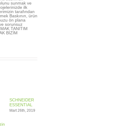
yolunu sunmak ve
elerinizde ilk
rimizin tarafından
lmek Baskının, ürün
nuzu ön plana
 ve sorunsuz
 IRMAK TANITIM
AK BİZİM
SCHNEIDER
ESSENTIAL
Mart 26th, 2019
izin