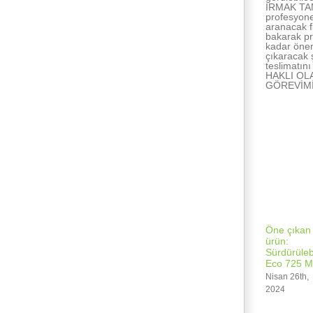
IRMAK TANI
profesyone
aranacak f
bakarak pr
kadar önem
çıkaracak 
teslimatın
HAKLI OL
GÖREVİM
İlişkili Yazıla
Öne çıkan
ürün:
Sürdürülebi
Eco 725 M
Nisan 26th,
2024