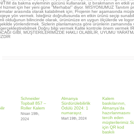
TIM da bakma eyleminin gücünü kullanarak, iz bırakmanın en etkili 
l hizmet için her yeni güne “Merhaba!” diyor. MİSYONUMUZ Tanıtım proj
irmalar arasında olarak kalabilmek için; Projenin her aşamasında müşte
ojeye yön vermek. İsteğiniz doğrultusunda en etkin ürünü seçip sunabi
li olduğunun bilincinde olarak, ürününüze en uygun ölçülerde ve logo
şekilde yönlendirmek. Sizlerin planlamanıza göre ürünlerin zamanında
ı gerçekleştirebilmek Doğru bilgi vermek Kalite kontrole önem vermek
ACAĞI GİBİ, MÜŞTERİLERİMİZDE HAKLI OLABİLİR, UYUMU YARATM
İZDİR
r
Schneider
Almanya
Kalem
Topball 857 –
Sürdürülebilirlik
baskılarının,
lir
Roller Kalem
Ödülü 2024: 1
Almanya’da
numarayız.
hazırlanmasını
Nisan 19th,
tercih eden
Mart 19th, 2024
2024
müşterilerimiz.S
için QR kod
baskılı