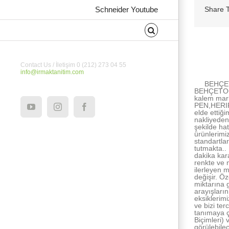
Schneider Youtube
Share T
About the Au
Contact Us / İletişim 0 (212) 273 04 55
info@irmaktanitim.com
BEHÇET
BEHÇETOĞU
kalem mar
PEN,HERIP
YouTube
Instagram
Facebook
elde ettiğ
nakliyeden
şekilde h
ürünlerimi
standartlar
tutmakta..
dakika kar
renkte ve m
ilerleyen 
değişir. Öz
miktarına 
arayışları
eksiklerimi
ve bizi te
tanımaya ç
Biçimleri)
görülebilec