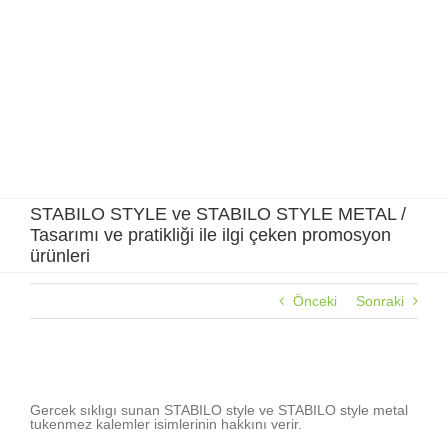
Skip
to
content
STABILO STYLE ve STABILO STYLE METAL /
Tasarımı ve pratikliği ile ilgi çeken promosyon
ürünleri
Önceki
Sonraki
STABILO STYLE ve STABILO STYLE METAL / Tasarımı ve
pratikliği ile ilgi çeken promosyon ürünleri
Gercek sıklıgı sunan STABILO style ve STABILO style metal
tukenmez kalemler isimlerinin hakkını verir.