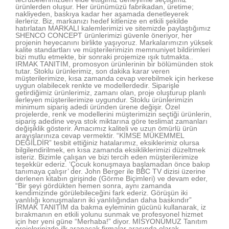
ürünlerden oluşur. Her ürünümüzü fabrikadan, üretime;
nakliyeden, baskıya kadar her aşamada denetleyerek
ilerleriz. Biz, markanızı hedef kitlenize en etkili şekilde
hatırlatan MARKALI kalemlerimizi ve sitemizde paylaştığımız
SHENCO CONCEPT ürünlerimizi güvenle öneriyor, her
projenin heyecanını birlikte yaşıyoruz. Markalarımızın yüksek
kalite standartları ve müşterilerimizin memnuniyet bildirimleri
bizi mutlu etmekte, bir sonraki projemize ışık tutmakta..
IRMAK TANITIM, promosyon ürünlerinin bir bölümünden stok
tutar. Stoklu ürünlerimiz, son dakika karar veren
müşterilerimize, kısa zamanda cevap verebilmek için herkese
uygun olabilecek renkte ve modellerdedir. Siparişle
getirdiğimiz ürünlerimiz, zamanı olan, proje oluşturup planlı
ilerleyen müşterilerimize uygundur. Stoklu ürünlerimizin
minimum sipariş adedi üründen ürene değişir. Özel
projelerde, renk ve modellerini müşterimizin seçtiği ürünlerin,
sipariş adedine veya stok miktarına göre teslimat zamanları
değişiklik gösterir. Amacımız kaliteli ve uzun ömürlü ürün
arayışlarınıza cevap vermektir. “KİMSE MÜKEMMEL
DEĞİLDİR” tesbit ettiğiniz hatalarımız, eksiklerimiz olursa
bilgilendirilmek, en kısa zamanda eksikliklerimizi düzeltmek
isteriz. Bizimle çalışan ve bizi tercih eden müşterilerimize
teşekkür ederiz. ‘Çocuk konuşmaya başlamadan önce bakıp
tanımaya çalışır’ der. John Berger ile BBC TV dizisi üzerine
derlenen kitabın girişinde (Görme Biçimleri) ve devam eder,
“Bir şeyi gördükten hemen sonra, aynı zamanda
kendimizinde görülebileceğini fark ederiz. Görüşün iki
yanlılığı konuşmaların iki yanlılığından daha baskındır”
IRMAK TANITIM da bakma eyleminin gücünü kullanarak, iz
bırakmanın en etkili yolunu sunmak ve profesyonel hizmet
için her yeni güne “Merhaba!” diyor. MİSYONUMUZ Tanıtım
projelerinizde ilk aranacak firmalar arasında olarak