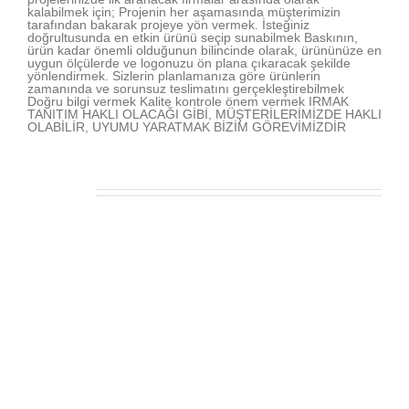
kalabilmek için; Projenin her aşamasında müşterimizin
tarafından bakarak projeye yön vermek. İsteğiniz
doğrultusunda en etkin ürünü seçip sunabilmek Baskının,
ürün kadar önemli olduğunun bilincinde olarak, ürününüze en
uygun ölçülerde ve logonuzu ön plana çıkaracak şekilde
yönlendirmek. Sizlerin planlamanıza göre ürünlerin
zamanında ve sorunsuz teslimatını gerçekleştirebilmek
Doğru bilgi vermek Kalite kontrole önem vermek IRMAK
TANITIM HAKLI OLACAĞI GİBİ, MÜŞTERİLERİMİZDE HAKLI
OLABİLİR, UYUMU YARATMAK BİZİM GÖREVİMİZDİR
İlişkili Yazılar