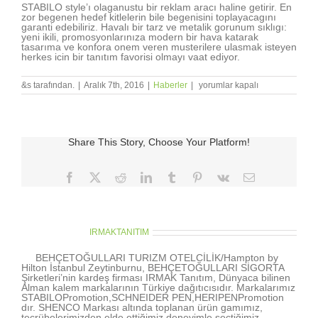
STABILO style’ı olaganustu bir reklam aracı haline getirir. En
zor begenen hedef kitlelerin bile begenisini toplayacagını
garanti edebiliriz. Havalı bir tarz ve metalik gorunum sıklıgı:
yeni ikili, promosyonlarınıza modern bir hava katarak
tasarıma ve konfora onem veren musterilere ulasmak isteyen
herkes icin bir tanıtım favorisi olmayı vaat ediyor.
STABILO
&s tarafından.
|
Aralık 7th, 2016
|
Haberler
|
yorumlar kapalı
STYLE
ve
STABILO
STYLE
METAL
Share This Story, Choose Your Platform!
/
Tasarımı
ve
pratikliği
Facebook
X
Reddit
LinkedIn
Tumblr
Pinterest
Vk
E-
ile
posta
ilgi
çeken
promosyon
ürünleri
About the Author:
IRMAKTANITIM
için
BEHÇETOĞULLARI TURIZM OTELCİLİK/Hampton by
Hilton İstanbul Zeytinburnu, BEHÇETOĞULLARI SİGORTA
Şirketleri’nin kardeş firması IRMAK Tanıtım, Dünyaca bilinen
Alman kalem markalarının Türkiye dağıtıcısıdır. Markalarımız
STABILOPromotion,SCHNEIDER PEN,HERIPENPromotion
dır. SHENCO Markası altında toplanan ürün gamımız,
tecrübelerimizden elde ettiğimiz deneyimle seçtiğimiz