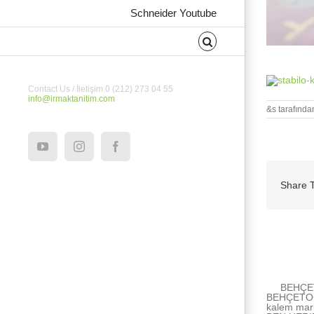
Schneider Youtube
STABILO P
Contact Us / İletişim 0 (212) 273 04 55
info@irmaktanitim.com
&s tarafında
YouTube
Instagram
Facebook
Share T
About the Au
BEHÇET
BEHÇETOĞU
kalem mar