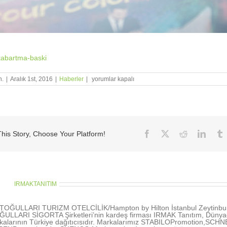
romotion / Logonuzu hiç kabartma baskı ile kalem üzerinde gördünüz
STABILO
n.
|
Aralık 1st, 2016
|
Haberler
|
yorumlar kapalı
Promotion
/
Logonuzu
hiç
kabartma
baskı ile
kalem
Facebook
X
Reddit
Linke
his Story, Choose Your Platform!
üzerinde
gördünüz
mü?
için
thor:
IRMAKTANITIM
OĞULLARI TURIZM OTELCİLİK/Hampton by Hilton İstanbul Zeytinbu
LLARI SİGORTA Şirketleri’nin kardeş firması IRMAK Tanıtım, Dünyac
kalarının Türkiye dağıtıcısıdır. Markalarımız STABILOPromotion,SCH