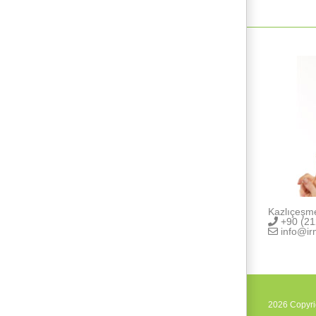
Kazlıçeşm
+90 (21
info@ir
2026 Copyr