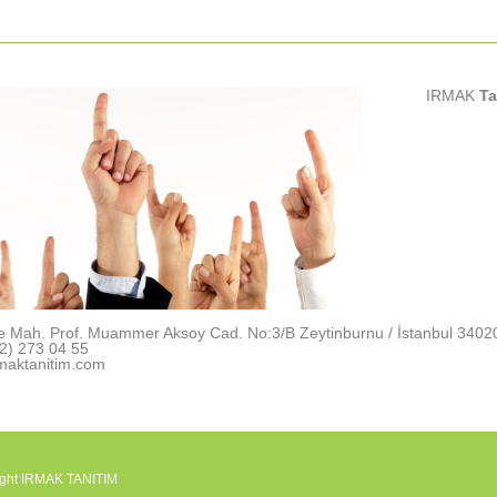
IRMAK
Ta
e Mah. Prof. Muammer Aksoy Cad. No:3/B Zeytinburnu / İstanbul 3402
2) 273 04 55
maktanitim.com
ight IRMAK TANITIM