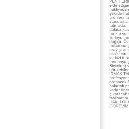
PEN,HERIP
elde ettiğ
nakliyeden
şekilde h
ürünlerimi
standartlar
tutmakta..
dakika kar
renkte ve m
ilerleyen 
değişir. Öz
miktarına 
arayışları
eksiklerimi
ve bizi te
tanımaya ç
Biçimleri)
görülebilec
IRMAK TANI
profesyone
aranacak f
bakarak pr
kadar önem
çıkaracak 
teslimatın
HAKLI OL
GÖREVİM
İlişkili Yazıla