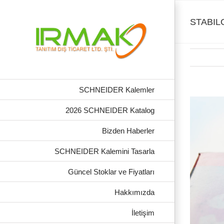
Skip
to
content
STABILO
SCHNEIDER Kalemler
View
Larger
2026 SCHNEIDER Katalog
Image
Bizden Haberler
SCHNEIDER Kalemini Tasarla
Güncel Stoklar ve Fiyatları
Hakkımızda
İletişim