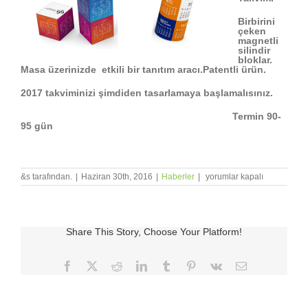
Birbirini
çeken
magnetli
silindir
bloklar.
Masa üzerinizde etkili bir tanıtım aracı.Patentli ürün.
2017 takviminizi şimdiden tasarlamaya başlamalısınız.
Termin 90-
95 gün
Magnetli
&s tarafından.
|
Haziran 30th, 2016
|
Haberler
|
yorumlar kapalı
Takvim
için
Share This Story, Choose Your Platform!
Facebook
X
Reddit
LinkedIn
Tumblr
Pinterest
Vk
E-
posta