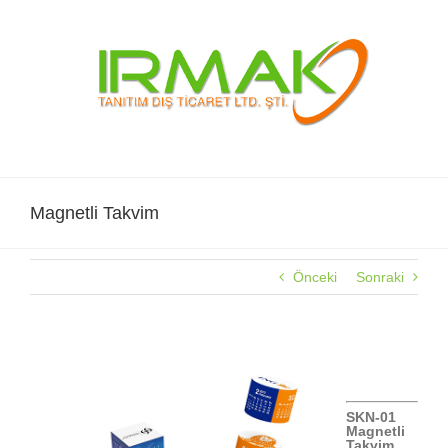
Skip
to
content
Magnetli Takvim
Önceki
Sonraki
Magnetli Takvim
SKN-01
Magnetli
Takvim.