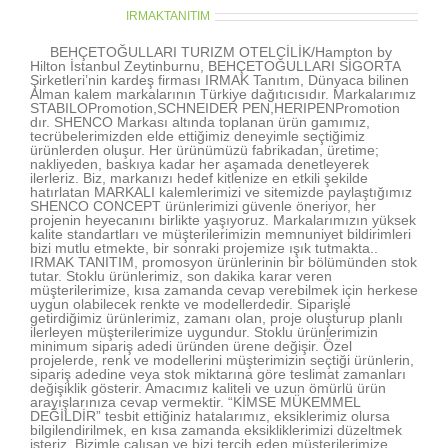
About the Author:
IRMAKTANITIM
BEHÇETOĞULLARI TURIZM OTELCİLİK/Hampton by
Hilton İstanbul Zeytinburnu, BEHÇETOĞULLARI SİGORTA
Şirketleri’nin kardeş firması IRMAK Tanıtım, Dünyaca bilinen
Alman kalem markalarının Türkiye dağıtıcısıdır. Markalarımız
STABILOPromotion,SCHNEIDER PEN,HERIPENPromotion
dır. SHENCO Markası altında toplanan ürün gamımız,
tecrübelerimizden elde ettiğimiz deneyimle seçtiğimiz
ürünlerden oluşur. Her ürünümüzü fabrikadan, üretime;
nakliyeden, baskıya kadar her aşamada denetleyerek
ilerleriz. Biz, markanızı hedef kitlenize en etkili şekilde
hatırlatan MARKALI kalemlerimizi ve sitemizde paylaştığımız
SHENCO CONCEPT ürünlerimizi güvenle öneriyor, her
projenin heyecanını birlikte yaşıyoruz. Markalarımızın yüksek
kalite standartları ve müşterilerimizin memnuniyet bildirimleri
bizi mutlu etmekte, bir sonraki projemize ışık tutmakta..
IRMAK TANITIM, promosyon ürünlerinin bir bölümünden stok
tutar. Stoklu ürünlerimiz, son dakika karar veren
müşterilerimize, kısa zamanda cevap verebilmek için herkese
uygun olabilecek renkte ve modellerdedir. Siparişle
getirdiğimiz ürünlerimiz, zamanı olan, proje oluşturup planlı
ilerleyen müşterilerimize uygundur. Stoklu ürünlerimizin
minimum sipariş adedi üründen ürene değişir. Özel
projelerde, renk ve modellerini müşterimizin seçtiği ürünlerin,
sipariş adedine veya stok miktarına göre teslimat zamanları
değişiklik gösterir. Amacımız kaliteli ve uzun ömürlü ürün
arayışlarınıza cevap vermektir. “KİMSE MÜKEMMEL
DEĞİLDİR” tesbit ettiğiniz hatalarımız, eksiklerimiz olursa
bilgilendirilmek, en kısa zamanda eksikliklerimizi düzeltmek
isteriz. Bizimle çalışan ve bizi tercih eden müşterilerimize