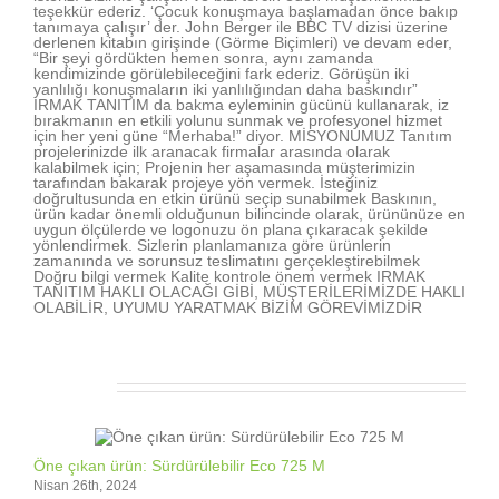
teşekkür ederiz. ‘Çocuk konuşmaya başlamadan önce bakıp
tanımaya çalışır’ der. John Berger ile BBC TV dizisi üzerine
derlenen kitabın girişinde (Görme Biçimleri) ve devam eder,
“Bir şeyi gördükten hemen sonra, aynı zamanda
kendimizinde görülebileceğini fark ederiz. Görüşün iki
yanlılığı konuşmaların iki yanlılığından daha baskındır”
IRMAK TANITIM da bakma eyleminin gücünü kullanarak, iz
bırakmanın en etkili yolunu sunmak ve profesyonel hizmet
için her yeni güne “Merhaba!” diyor. MİSYONUMUZ Tanıtım
projelerinizde ilk aranacak firmalar arasında olarak
kalabilmek için; Projenin her aşamasında müşterimizin
tarafından bakarak projeye yön vermek. İsteğiniz
doğrultusunda en etkin ürünü seçip sunabilmek Baskının,
ürün kadar önemli olduğunun bilincinde olarak, ürününüze en
uygun ölçülerde ve logonuzu ön plana çıkaracak şekilde
yönlendirmek. Sizlerin planlamanıza göre ürünlerin
zamanında ve sorunsuz teslimatını gerçekleştirebilmek
Doğru bilgi vermek Kalite kontrole önem vermek IRMAK
TANITIM HAKLI OLACAĞI GİBİ, MÜŞTERİLERİMİZDE HAKLI
OLABİLİR, UYUMU YARATMAK BİZİM GÖREVİMİZDİR
İlişkili Yazılar
Öne çıkan ürün: Sürdürülebilir Eco 725 M
Nisan 26th, 2024