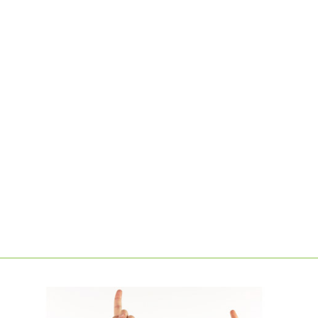
tükenmez kalem. Şeffaf ve opak plastikte parlak yüzey.
Kauçuk tutma yeri ve metalize uc. Paslanmaz çelikten
yapılmış ekstra geniş aşınmaya dayanıklı yazma ucu.
Capped ballpoint pen with innovative Viscoglide® technology.
Shiny surface in transparent and opaque plastic. Rubberised
grip section and [...]
LEARN MORE