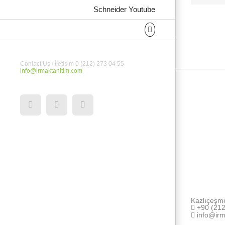
Schneider Youtube
Contact Us / İletişim 0 (212) 273 04 55
info@irmaktanitim.com
YouTube
Instagram
Facebook
Kazlıçeşm
+90 (212
info@irm