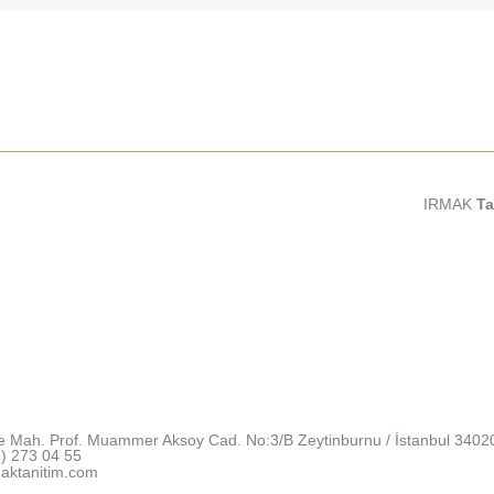
IRMAK
Ta
e Mah. Prof. Muammer Aksoy Cad. No:3/B Zeytinburnu / İstanbul 3402
) 273 04 55
aktanitim.com