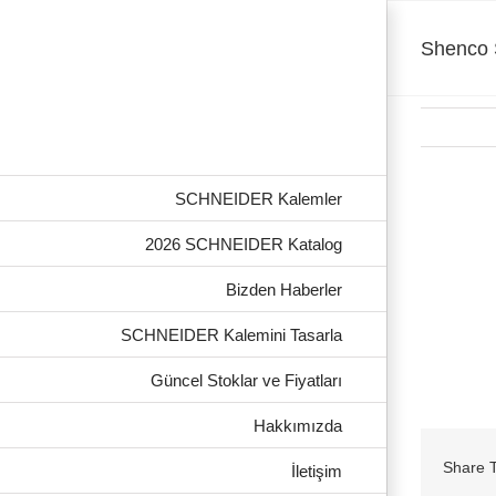
Skip
to
content
Shenco 
SCHNEIDER Kalemler
2026 SCHNEIDER Katalog
Bizden Haberler
SCHNEIDER Kalemini Tasarla
Güncel Stoklar ve Fiyatları
Hakkımızda
Share T
İletişim