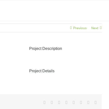
Previous
Next
Project Description
Project Details
Facebook
X
Reddit
LinkedIn
Tumblr
Pinterest
Vk
E-
posta