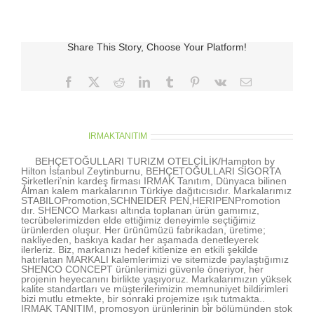
Share This Story, Choose Your Platform!
Facebook
X
Reddit
LinkedIn
Tumblr
Pinterest
Vk
E-
posta
About the Author:
IRMAKTANITIM
BEHÇETOĞULLARI TURIZM OTELCİLİK/Hampton by
Hilton İstanbul Zeytinburnu, BEHÇETOĞULLARI SİGORTA
Şirketleri’nin kardeş firması IRMAK Tanıtım, Dünyaca bilinen
Alman kalem markalarının Türkiye dağıtıcısıdır. Markalarımız
STABILOPromotion,SCHNEIDER PEN,HERIPENPromotion
dır. SHENCO Markası altında toplanan ürün gamımız,
tecrübelerimizden elde ettiğimiz deneyimle seçtiğimiz
ürünlerden oluşur. Her ürünümüzü fabrikadan, üretime;
nakliyeden, baskıya kadar her aşamada denetleyerek
ilerleriz. Biz, markanızı hedef kitlenize en etkili şekilde
hatırlatan MARKALI kalemlerimizi ve sitemizde paylaştığımız
SHENCO CONCEPT ürünlerimizi güvenle öneriyor, her
projenin heyecanını birlikte yaşıyoruz. Markalarımızın yüksek
kalite standartları ve müşterilerimizin memnuniyet bildirimleri
bizi mutlu etmekte, bir sonraki projemize ışık tutmakta..
IRMAK TANITIM, promosyon ürünlerinin bir bölümünden stok