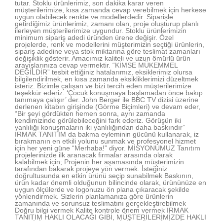
tutar. Stoklu ürünlerimiz, son dakika karar veren
müşterilerimize, kısa zamanda cevap verebilmek için herkese
uygun olabilecek renkte ve modellerdedir. Siparişle
getirdiğimiz ürünlerimiz, zamanı olan, proje oluşturup planlı
ilerleyen müşterilerimize uygundur. Stoklu ürünlerimizin
minimum sipariş adedi üründen ürene değişir. Özel
projelerde, renk ve modellerini müşterimizin seçtiği ürünlerin,
sipariş adedine veya stok miktarına göre teslimat zamanları
değişiklik gösterir. Amacımız kaliteli ve uzun ömürlü ürün
arayışlarınıza cevap vermektir. “KİMSE MÜKEMMEL
DEĞİLDİR” tesbit ettiğiniz hatalarımız, eksiklerimiz olursa
bilgilendirilmek, en kısa zamanda eksikliklerimizi düzeltmek
isteriz. Bizimle çalışan ve bizi tercih eden müşterilerimize
teşekkür ederiz. ‘Çocuk konuşmaya başlamadan önce bakıp
tanımaya çalışır’ der. John Berger ile BBC TV dizisi üzerine
derlenen kitabın girişinde (Görme Biçimleri) ve devam eder,
“Bir şeyi gördükten hemen sonra, aynı zamanda
kendimizinde görülebileceğini fark ederiz. Görüşün iki
yanlılığı konuşmaların iki yanlılığından daha baskındır”
IRMAK TANITIM da bakma eyleminin gücünü kullanarak, iz
bırakmanın en etkili yolunu sunmak ve profesyonel hizmet
için her yeni güne “Merhaba!” diyor. MİSYONUMUZ Tanıtım
projelerinizde ilk aranacak firmalar arasında olarak
kalabilmek için; Projenin her aşamasında müşterimizin
tarafından bakarak projeye yön vermek. İsteğiniz
doğrultusunda en etkin ürünü seçip sunabilmek Baskının,
ürün kadar önemli olduğunun bilincinde olarak, ürününüze en
uygun ölçülerde ve logonuzu ön plana çıkaracak şekilde
yönlendirmek. Sizlerin planlamanıza göre ürünlerin
zamanında ve sorunsuz teslimatını gerçekleştirebilmek
Doğru bilgi vermek Kalite kontrole önem vermek IRMAK
TANITIM HAKLI OLACAĞI GİBİ, MÜŞTERİLERİMİZDE HAKLI