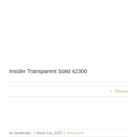
Skip
to
content
Insider Transparent Solid 42300
Önceki
Insider Transparent Solid 42300
&s tarafından.
|
Nisan 1st, 2015
|
Yorum yok