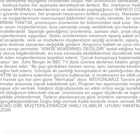
imiz deneyimle seçtiğimiz ürünlerden oluşur. Her ürünümüzü fabrikadan,
, baskıya kadar her aşamada denetleyerek ilerleriz. Biz, markanızı hedef 
atırlatan MARKALI kalemlerimizi ve sitemizde paylaştığımız SHENCO
zi güvenle öneriyor, her projenin heyecanını birlikte yaşıyoruz. Markalar
ı ve müşterilerimizin memnuniyet bildirimleri bizi mutlu etmekte, bir son
 IRMAK TANITIM, promosyon ürünlerinin bir bölümünden stok tutar. Stok
ar veren müşterilerimize, kısa zamanda cevap verebilmek için herkese 
odellerdedir. Siparişle getirdiğimiz ürünlerimiz, zamanı olan, proje oluş
müşterilerimize uygundur. Stoklu ürünlerimizin minimum sipariş adedi ü
el projelerde, renk ve modellerini müşterimizin seçtiği ürünlerin, sipari
göre teslimat zamanları değişiklik gösterir. Amacımız kaliteli ve uzun ö
nıza cevap vermektir. “KİMSE MÜKEMMEL DEĞİLDİR” tesbit ettiğiniz hat
z olursa bilgilendirilmek, en kısa zamanda eksikliklerimizi düzeltmek iste
rcih eden müşterilerimize teşekkür ederiz. ‘Çocuk konuşmaya başlamad
alışır’ der. John Berger ile BBC TV dizisi üzerine derlenen kitabın giri
 ve devam eder, “Bir şeyi gördükten hemen sonra, aynı zamanda kendi
eğini fark ederiz. Görüşün iki yanlılığı konuşmaların iki yanlılığından d
TIM da bakma eyleminin gücünü kullanarak, iz bırakmanın en etkili 
l hizmet için her yeni güne “Merhaba!” diyor. MİSYONUMUZ Tanıtım proj
irmalar arasında olarak kalabilmek için; Projenin her aşamasında müşte
ojeye yön vermek. İsteğiniz doğrultusunda en etkin ürünü seçip sunabi
li olduğunun bilincinde olarak, ürününüze en uygun ölçülerde ve logo
şekilde yönlendirmek. Sizlerin planlamanıza göre ürünlerin zamanında
ı gerçekleştirebilmek Doğru bilgi vermek Kalite kontrole önem vermek
ACAĞI GİBİ, MÜŞTERİLERİMİZDE HAKLI OLABİLİR, UYUMU YARATM
İZDİR
r