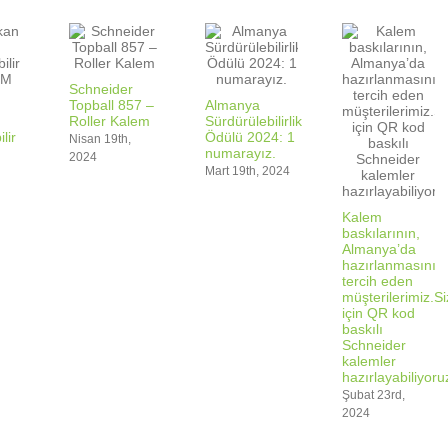
Schneider
Topball 857 –
Almanya
Roller Kalem
Sürdürülebilirlik
lir
Ödülü 2024: 1
Nisan 19th,
numarayız.
2024
Mart 19th, 2024
Kalem
baskılarının,
Almanya’da
hazırlanmasını
tercih eden
müşterilerimiz.S
için QR kod
baskılı
Schneider
kalemler
hazırlayabiliyoru
Şubat 23rd,
2024