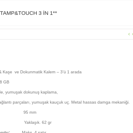
STAMP&TOUCH 3 İN 1**
AMP&TOUCH 3 İN 1**
& Kaşe ve Do
kunmatik Kalem – 3’ü 1 arada
 8 GB
de, yumuşak dokunuş kaplama,
ağlantı parçaları, yumuşak kauçuk uç. Metal hassas damga mekaniği.
:
95 mm
Yaklaşık. 62 gr
yutu:
Maks. 4 satır