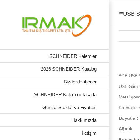
Skip
to
content
**USB 
SCHNEIDER Kalemler
View
Larger
2026 SCHNEIDER Katalog
Image
**USB ST
8GB USB 
Bizden Haberler
USB-Stick
SCHNEIDER Kalemini Tasarla
Metal göv
Güncel Stoklar ve Fiyatları
Kromajlı b
Boyutlar
Hakkımızda
Ağırlık:
İletişim
Künye bo