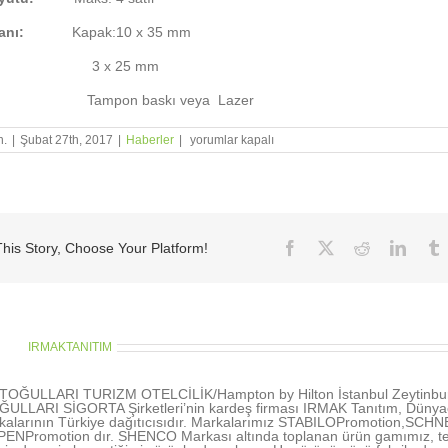
lanı:
Kapak:10 x 35 mm
 x 25 mm
mpon baskı veya Lazer
**USB
n.
|
Şubat 27th, 2017
|
Haberler
|
yorumlar kapalı
STAMP&TOUCH
3
İN
1**
için
Facebook
X
Reddit
Linke
his Story, Choose Your Platform!
thor:
IRMAKTANITIM
OĞULLARI TURIZM OTELCİLİK/Hampton by Hilton İstanbul Zeytinbu
LLARI SİGORTA Şirketleri’nin kardeş firması IRMAK Tanıtım, Dünyac
kalarının Türkiye dağıtıcısıdır. Markalarımız STABILOPromotion,SCH
ENPromotion dır. SHENCO Markası altında toplanan ürün gamımız, te