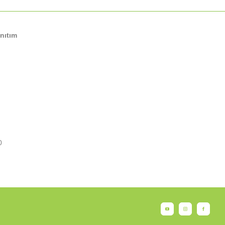
nıtım
0
YouTube
Instagram
Facebook