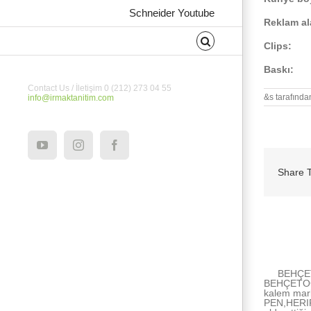
Schneider Youtube
Reklam a
Clips:
3
Baskı:
Ta
Contact Us / İletişim 0 (212) 273 04 55
&s tarafında
info@irmaktanitim.com
YouTube
Instagram
Facebook
Share T
About the Au
BEHÇET
BEHÇETOĞU
kalem mar
PEN,HERIP