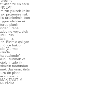
 üretime;
kitlenize en etkili
 CONCEPT
ımızın yüksek kalite
raki projemize ışık
lu ürünlerimiz, son
uygun olabilecek
turup planlı
ründen ürene
ş adedine veya stok
mürlü ürün
alarımız,
riz. Bizimle çalışan
an önce bakıp
şinde (Görme
mizinde
aha baskındır”
yolunu sunmak ve
elerinizde ilk
rimizin tarafından
lmek Baskının, ürün
nuzu ön plana
 ve sorunsuz
 IRMAK TANITIM
AK BİZİM