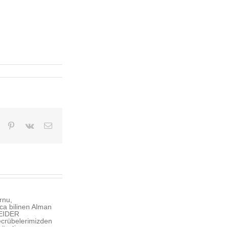
dIn
Tumblr
Pinterest
Vk
E-
posta
rnu,
a bilinen Alman
NEIDER
crübelerimizden