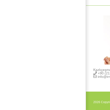
Kazlıçeşm
+90 (21
info@ir
2026 Copyr