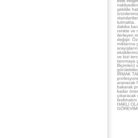
elde ettiğ
nakliyeden
şekilde h
ürünlerimi
standartlar
tutmakta..
dakika kar
renkte ve m
ilerleyen 
değişir. Öz
miktarına 
arayışları
eksiklerimi
ve bizi te
tanımaya ç
Biçimleri)
görülebilec
IRMAK TANI
profesyone
aranacak f
bakarak pr
kadar önem
çıkaracak 
teslimatın
HAKLI OL
GÖREVİM
İlişkili Yazıla