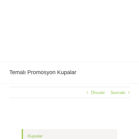
Skip
to
content
Temalı Promosyon Kupalar
Önceki
Sonraki
Temalı Promosyon Kupalar
Kupalar