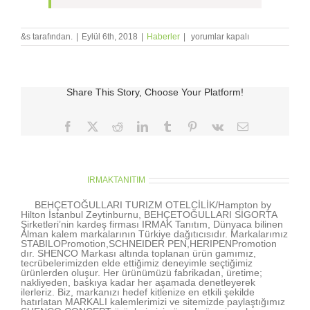
Temalı
&s tarafından.
|
Eylül 6th, 2018
|
Haberler
|
yorumlar kapalı
Promosyon
Kupalar
için
Share This Story, Choose Your Platform!
Facebook
X
Reddit
LinkedIn
Tumblr
Pinterest
Vk
E-
posta
About the Author:
IRMAKTANITIM
BEHÇETOĞULLARI TURIZM OTELCİLİK/Hampton by
Hilton İstanbul Zeytinburnu, BEHÇETOĞULLARI SİGORTA
Şirketleri’nin kardeş firması IRMAK Tanıtım, Dünyaca bilinen
Alman kalem markalarının Türkiye dağıtıcısıdır. Markalarımız
STABILOPromotion,SCHNEIDER PEN,HERIPENPromotion
dır. SHENCO Markası altında toplanan ürün gamımız,
tecrübelerimizden elde ettiğimiz deneyimle seçtiğimiz
ürünlerden oluşur. Her ürünümüzü fabrikadan, üretime;
nakliyeden, baskıya kadar her aşamada denetleyerek
ilerleriz. Biz, markanızı hedef kitlenize en etkili şekilde
hatırlatan MARKALI kalemlerimizi ve sitemizde paylaştığımız