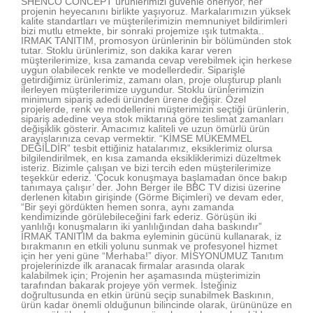
SHENCO CONCEPT ürünlerimizi güvenle öneriyor, her
projenin heyecanını birlikte yaşıyoruz. Markalarımızın yüksek
kalite standartları ve müşterilerimizin memnuniyet bildirimleri
bizi mutlu etmekte, bir sonraki projemize ışık tutmakta..
IRMAK TANITIM, promosyon ürünlerinin bir bölümünden stok
tutar. Stoklu ürünlerimiz, son dakika karar veren
müşterilerimize, kısa zamanda cevap verebilmek için herkese
uygun olabilecek renkte ve modellerdedir. Siparişle
getirdiğimiz ürünlerimiz, zamanı olan, proje oluşturup planlı
ilerleyen müşterilerimize uygundur. Stoklu ürünlerimizin
minimum sipariş adedi üründen ürene değişir. Özel
projelerde, renk ve modellerini müşterimizin seçtiği ürünlerin,
sipariş adedine veya stok miktarına göre teslimat zamanları
değişiklik gösterir. Amacımız kaliteli ve uzun ömürlü ürün
arayışlarınıza cevap vermektir. “KİMSE MÜKEMMEL
DEĞİLDİR” tesbit ettiğiniz hatalarımız, eksiklerimiz olursa
bilgilendirilmek, en kısa zamanda eksikliklerimizi düzeltmek
isteriz. Bizimle çalışan ve bizi tercih eden müşterilerimize
teşekkür ederiz. ‘Çocuk konuşmaya başlamadan önce bakıp
tanımaya çalışır’ der. John Berger ile BBC TV dizisi üzerine
derlenen kitabın girişinde (Görme Biçimleri) ve devam eder,
“Bir şeyi gördükten hemen sonra, aynı zamanda
kendimizinde görülebileceğini fark ederiz. Görüşün iki
yanlılığı konuşmaların iki yanlılığından daha baskındır”
IRMAK TANITIM da bakma eyleminin gücünü kullanarak, iz
bırakmanın en etkili yolunu sunmak ve profesyonel hizmet
için her yeni güne “Merhaba!” diyor. MİSYONUMUZ Tanıtım
projelerinizde ilk aranacak firmalar arasında olarak
kalabilmek için; Projenin her aşamasında müşterimizin
tarafından bakarak projeye yön vermek. İsteğiniz
doğrultusunda en etkin ürünü seçip sunabilmek Baskının,
ürün kadar önemli olduğunun bilincinde olarak, ürününüze en