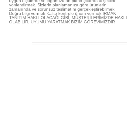
uygun ölçülerde ve logonuzu ön plana çıkaracak şekilde
yönlendirmek. Sizlerin planlamanıza göre ürünlerin
zamanında ve sorunsuz teslimatını gerçekleştirebilmek
Doğru bilgi vermek Kalite kontrole önem vermek IRMAK
TANITIM HAKLI OLACAĞI GİBİ, MÜŞTERİLERİMİZDE HAKLI
OLABİLİR, UYUMU YARATMAK BİZİM GÖREVİMİZDİR
İlişkili Yazılar