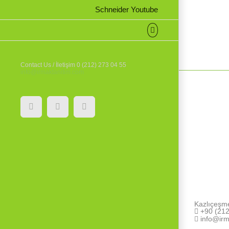
Schneider Youtube
Contact Us / İletişim 0 (212) 273 04 55
info@irmaktanitim.com
YouTube
Instagram
Facebook
Kazlıçeşm
+90 (212
info@irm