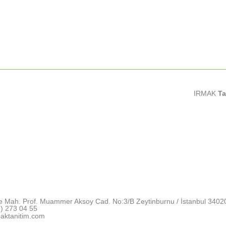
IRMAK
Ta
e Mah. Prof. Muammer Aksoy Cad. No:3/B Zeytinburnu / İstanbul 3402
) 273 04 55
aktanitim.com