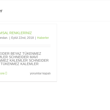
er
MSAL RENKLERİNİZ
fından.
|
Eylül 22nd, 2018
|
Haberler
EIDER BEYAZ TÜKENMEZ
MLER SCHNEIDER MAVİ
NMEZ KALEMLER SCHNEIDER
H TÜKENMEZ KALEMLER
KURUMSAL
ore
yorumlar kapalı
RENKLERİNİZ
için