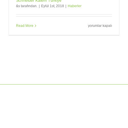
Schneider Kalem Türkiye
&s tarafından.
|
Eylül 1st, 2018
|
Haberler
Schneider
Read More
yorumlar kapalı
Kalem
Türkiye
için