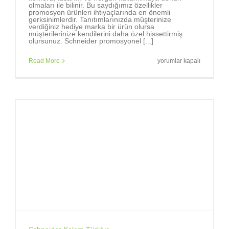
olmaları ile bilinir. Bu saydığımız özellikler
promosyon ürünleri ihtiyaçlarında en önemli
gerksinimlerdir. Tanıtımlarınızda müşterinize
verdiğiniz hediye marka bir ürün olursa
müşterilerinize kendilerini daha özel hissettirmiş
olursunuz. Schneider promosyonel [...]
Markalara,
Read More
yorumlar kapalı
marka
tükenmez
kalemler
gerekir.
için