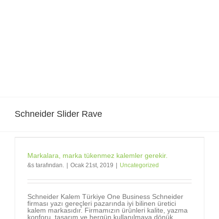
Skip
to
content
Schneider Slider Rave
Markalara, marka tükenmez kalemler gerekir.
&s tarafından.
|
Ocak 21st, 2019
|
Uncategorized
Schneider Kalem Türkiye One Business Schneider
firması yazı gereçleri pazarında iyi bilinen üretici
kalem markasıdır. Firmamızın ürünleri kalite, yazma
konforu, tasarım ve hergün kullanılmaya dönük