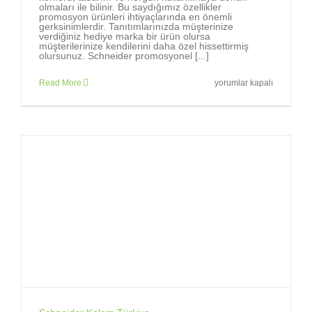
olmaları ile bilinir. Bu saydığımız özellikler
promosyon ürünleri ihtiyaçlarında en önemli
gerksinimlerdir. Tanıtımlarınızda müşterinize
verdiğiniz hediye marka bir ürün olursa
müşterilerinize kendilerini daha özel hissettirmiş
olursunuz. Schneider promosyonel [...]
Markalara,
Read More
yorumlar kapalı
marka
tükenmez
kalemler
gerekir.
için