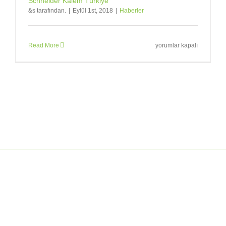
Schneider Kalem Türkiye
&s tarafından.
|
Eylül 1st, 2018
|
Haberler
Schneider
Read More
yorumlar kapalı
Kalem
Türkiye
için