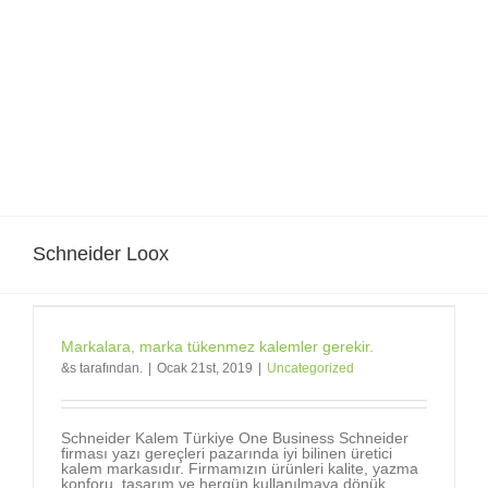
Skip
to
content
Schneider Loox
Markalara, marka tükenmez kalemler gerekir.
&s tarafından.
|
Ocak 21st, 2019
|
Uncategorized
Schneider Kalem Türkiye One Business Schneider
firması yazı gereçleri pazarında iyi bilinen üretici
kalem markasıdır. Firmamızın ürünleri kalite, yazma
konforu, tasarım ve hergün kullanılmaya dönük