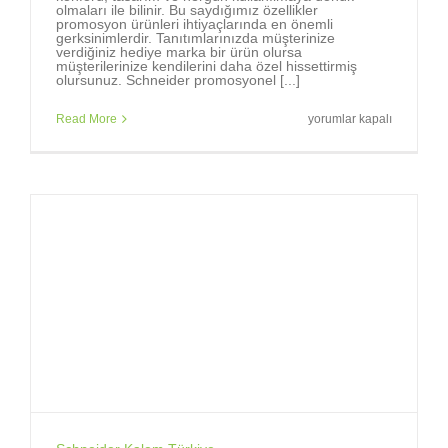
olmaları ile bilinir. Bu saydığımız özellikler
promosyon ürünleri ihtiyaçlarında en önemli
gerksinimlerdir. Tanıtımlarınızda müşterinize
verdiğiniz hediye marka bir ürün olursa
müşterilerinize kendilerini daha özel hissettirmiş
olursunuz. Schneider promosyonel [...]
Markalara,
Read More
yorumlar kapalı
marka
tükenmez
kalemler
gerekir.
için