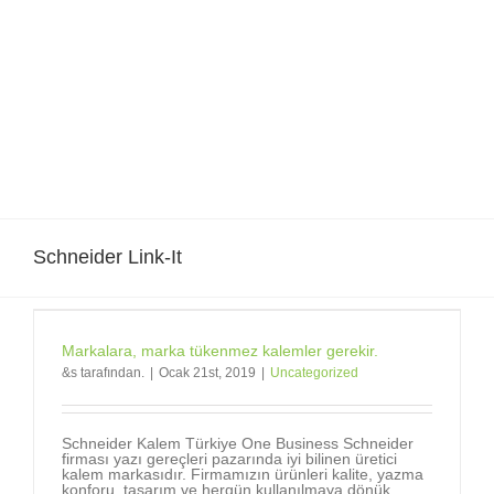
Skip
to
content
Schneider Link-It
Markalara, marka tükenmez kalemler gerekir.
&s tarafından.
|
Ocak 21st, 2019
|
Uncategorized
Schneider Kalem Türkiye One Business Schneider
firması yazı gereçleri pazarında iyi bilinen üretici
kalem markasıdır. Firmamızın ürünleri kalite, yazma
konforu, tasarım ve hergün kullanılmaya dönük