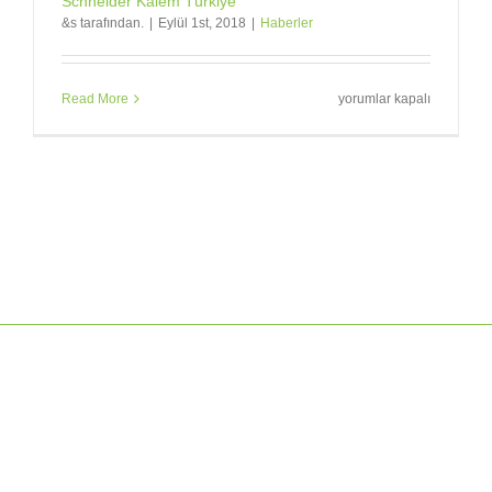
Schneider Kalem Türkiye
&s tarafından.
|
Eylül 1st, 2018
|
Haberler
Schneider
Read More
yorumlar kapalı
Kalem
Türkiye
için