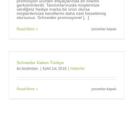
promosyon ürünleri ihtiyaçlarında en önemli
gerksinimlerdir. Tanıtımlarınızda müşterinize
verdiğiniz hediye marka bir ürün olursa
müşterilerinize kendilerini daha özel hissettirmiş
olursunuz. Schneider promosyonel [...]
Markalara,
Read More
yorumlar kapalı
marka
tükenmez
kalemler
gerekir.
için
Schneider Kalem Türkiye
&s tarafından.
|
Eylül 1st, 2018
|
Haberler
Schneider
Read More
yorumlar kapalı
Kalem
Türkiye
için