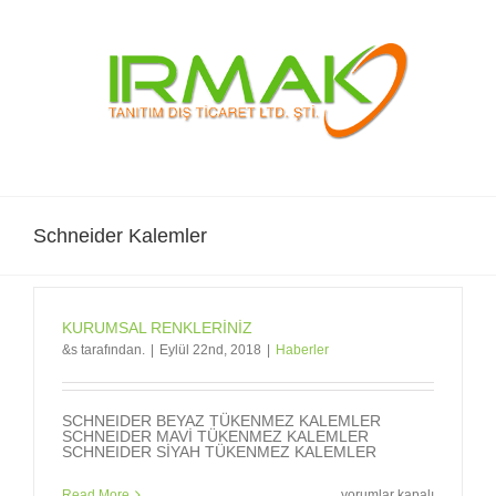
Skip
to
content
Schneider Kalemler
KURUMSAL RENKLERİNİZ
&s tarafından.
|
Eylül 22nd, 2018
|
Haberler
SCHNEIDER BEYAZ TÜKENMEZ KALEMLER
SCHNEIDER MAVİ TÜKENMEZ KALEMLER
SCHNEIDER SİYAH TÜKENMEZ KALEMLER
KURUMSAL
Read More
yorumlar kapalı