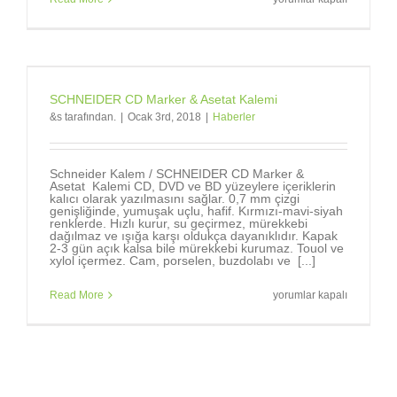
RENKLERİNİZ
için
SCHNEIDER CD Marker & Asetat Kalemi
&s tarafından.
|
Ocak 3rd, 2018
|
Haberler
Schneider Kalem / SCHNEIDER CD Marker &
Asetat Kalemi CD, DVD ve BD yüzeylere içeriklerin
kalıcı olarak yazılmasını sağlar. 0,7 mm çizgi
genişliğinde, yumuşak uçlu, hafif. Kırmızı-mavi-siyah
renklerde. Hızlı kurur, su geçirmez, mürekkebi
dağılmaz ve ışığa karşı oldukça dayanıklıdır. Kapak
2-3 gün açık kalsa bile mürekkebi kurumaz. Touol ve
xylol içermez. Cam, porselen, buzdolabı ve [...]
SCHNEIDER
Read More
yorumlar kapalı
CD
Marker
&
Asetat
Kalemi
için