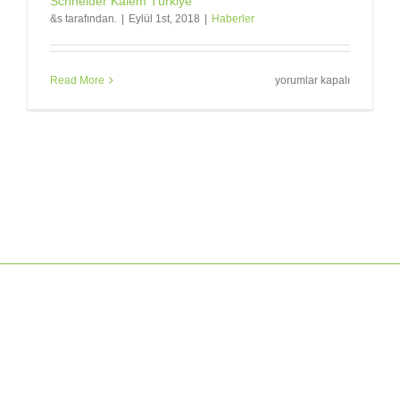
Schneider Kalem Türkiye
&s tarafından.
|
Eylül 1st, 2018
|
Haberler
Schneider
Read More
yorumlar kapalı
Kalem
Türkiye
için