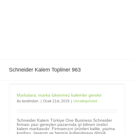
Skip
to
content
Schneider Kalem Topliner 963
Markalara, marka tükenmez kalemler gerekir.
&s tarafından.
|
Ocak 21st, 2019
|
Uncategorized
Schneider Kalem Türkiye One Business Schneider
firması yazı gereçleri pazarında iyi bilinen üretici
kalem markasıdır. Firmamızın ürünleri kalite, yazma
konforu, tasarım ve hergün kullanılmaya dönük