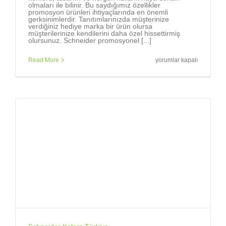
olmaları ile bilinir. Bu saydığımız özellikler
promosyon ürünleri ihtiyaçlarında en önemli
gerksinimlerdir. Tanıtımlarınızda müşterinize
verdiğiniz hediye marka bir ürün olursa
müşterilerinize kendilerini daha özel hissettirmiş
olursunuz. Schneider promosyonel [...]
Markalara,
Read More
yorumlar kapalı
marka
tükenmez
kalemler
gerekir.
için