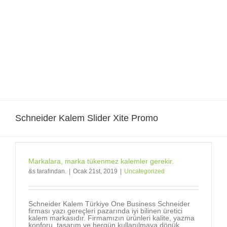
Skip
to
content
Schneider Kalem Slider Xite Promo
Markalara, marka tükenmez kalemler gerekir.
&s tarafından.
|
Ocak 21st, 2019
|
Uncategorized
Schneider Kalem Türkiye One Business Schneider
firması yazı gereçleri pazarında iyi bilinen üretici
kalem markasıdır. Firmamızın ürünleri kalite, yazma
konforu, tasarım ve hergün kullanılmaya dönük