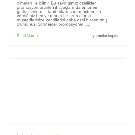
olmaları ile bilinir. Bu saydığımız özellikler
promosyon ürünleri ihtiyaçlarında en önemli
gerksinimlerdir. Tanıtımlarınızda müşterinize
verdiğiniz hediye marka bir ürün olursa
müşterilerinize kendilerini daha özel hissettirmiş
olursunuz. Schneider promosyonel [...]
Markalara,
Read More
yorumlar kapalı
marka
tükenmez
kalemler
gerekir.
için