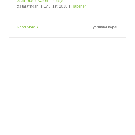
Schneider Kalem Türkiye
&s tarafından.
|
Eylül 1st, 2018
|
Haberler
Schneider
Read More
yorumlar kapalı
Kalem
Türkiye
için