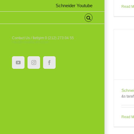
Schneider Youtube
Read M
Contact Us / İletişim 0 (212) 273 04 55
info@irmaktanitim.com
Schneider Kalem Türkiye
Haberler
YouTube
Instagram
Facebook
Schnei
&s tara
Read M