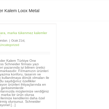
er Kalem Loox Metal
ara, marka tükenmez kalemler
.
fından.
|
Ocak 21st,
Uncategorized
ider Kalem Türkiye One
ss Schneider firması yazı
ri pazarında iyi bilinen üretici
markasıdır. Firmamızın ürünleri
, yazma konforu, tasarım ve
 kullanılmaya dönük olmaları ile
. Bu saydığımız özellikler
yon ürünleri ihtiyaçlarında en
 gerksinimlerdir.
mlarınızda müşterinize verdiğiniz
 marka bir ürün olursa
ilerinize kendilerini daha özel
tirmiş olursunuz. Schneider
yonel [...]