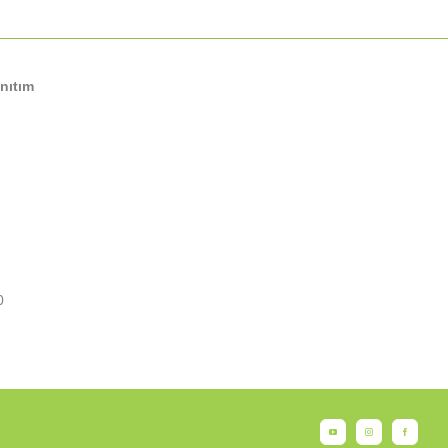
nıtım
0
YouTube
Instagram
Facebook