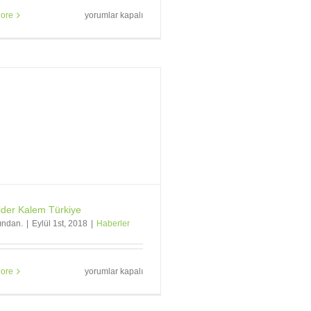
Markalara,
ore
yorumlar kapalı
marka
tükenmez
kalemler
gerekir.
için
der Kalem Türkiye
fından.
|
Eylül 1st, 2018
|
Haberler
Schneider
ore
yorumlar kapalı
Kalem
Türkiye
için