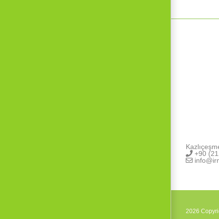
Kazlıçeşm
+90 (21
info@ir
2026 Copyr