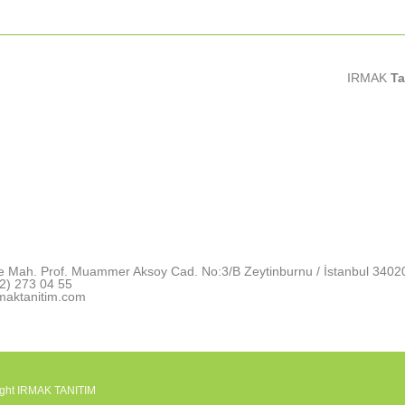
IRMAK
Ta
e Mah. Prof. Muammer Aksoy Cad. No:3/B Zeytinburnu / İstanbul 3402
2) 273 04 55
maktanitim.com
ight IRMAK TANITIM