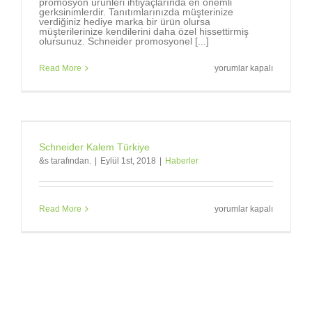
promosyon ürünleri ihtiyaçlarında en önemli
gerksinimlerdir. Tanıtımlarınızda müşterinize
verdiğiniz hediye marka bir ürün olursa
müşterilerinize kendilerini daha özel hissettirmiş
olursunuz. Schneider promosyonel [...]
Markalara,
Read More
yorumlar kapalı
marka
tükenmez
kalemler
gerekir.
için
Schneider Kalem Türkiye
&s tarafından.
|
Eylül 1st, 2018
|
Haberler
Schneider
Read More
yorumlar kapalı
Kalem
Türkiye
için