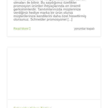
olmaları ile bilinir. Bu saydığımız özellikler
promosyon ürünleri ihtiyaçlarında en önemli
gerksinimlerdir. Tanıtımlarınızda müşterinize
verdiğiniz hediye marka bir ürün olursa
müşterilerinize kendilerini daha özel hissettirmiş
olursunuz. Schneider promosyonel [...]
Markalara,
Read More
yorumlar kapalı
marka
tükenmez
kalemler
gerekir.
için