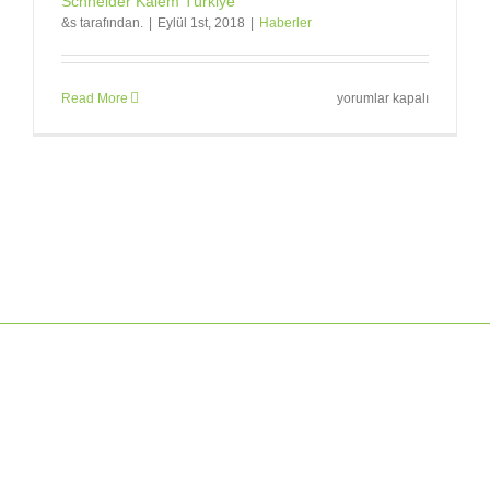
Schneider Kalem Türkiye
&s tarafından.
|
Eylül 1st, 2018
|
Haberler
Schneider
Read More
yorumlar kapalı
Kalem
Türkiye
için