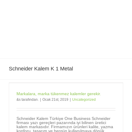
Skip
to
content
Schneider Kalem K 1 Metal
Markalara, marka tükenmez kalemler gerekir.
&s tarafından.
|
Ocak 21st, 2019
|
Uncategorized
Schneider Kalem Türkiye One Business Schneider
firması yazı gereçleri pazarında iyi bilinen üretici
kalem markasıdır. Firmamızın ürünleri kalite, yazma
konforu, tasarım ve hergün kullanılmaya dönük