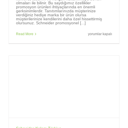
olmaları ile bilinir. Bu saydığımız özellikler
promosyon ürünleri ihtiyaçlarında en önemli
gerksinimlerdir. Tanıtımlarınızda müşterinize
verdiğiniz hediye marka bir ürün olursa
müşterilerinize kendilerini daha özel hissettirmiş
olursunuz. Schneider promosyonel [...]
Markalara,
Read More
yorumlar kapalı
marka
tükenmez
kalemler
gerekir.
için