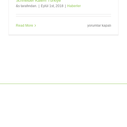
Schneider Kalem Türkiye
&s tarafından.
|
Eylül 1st, 2018
|
Haberler
Schneider
Read More
yorumlar kapalı
Kalem
Türkiye
için