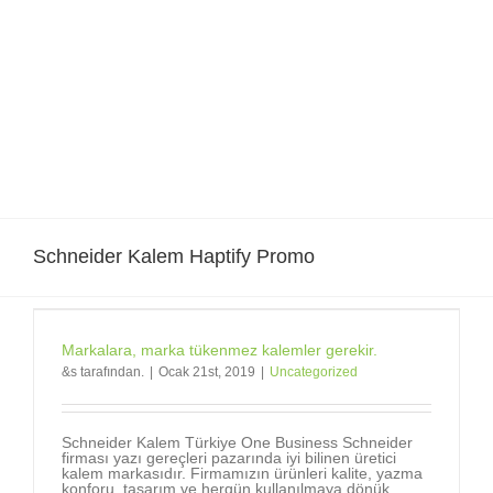
Skip
to
content
Schneider Kalem Haptify Promo
Markalara, marka tükenmez kalemler gerekir.
&s tarafından.
|
Ocak 21st, 2019
|
Uncategorized
Schneider Kalem Türkiye One Business Schneider
firması yazı gereçleri pazarında iyi bilinen üretici
kalem markasıdır. Firmamızın ürünleri kalite, yazma
konforu, tasarım ve hergün kullanılmaya dönük