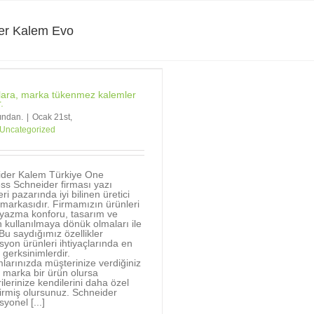
er Kalem Evo
ara, marka tükenmez kalemler
.
fından.
|
Ocak 21st,
Uncategorized
ider Kalem Türkiye One
ss Schneider firması yazı
ri pazarında iyi bilinen üretici
markasıdır. Firmamızın ürünleri
, yazma konforu, tasarım ve
 kullanılmaya dönük olmaları ile
. Bu saydığımız özellikler
yon ürünleri ihtiyaçlarında en
 gerksinimlerdir.
mlarınızda müşterinize verdiğiniz
 marka bir ürün olursa
ilerinize kendilerini daha özel
tirmiş olursunuz. Schneider
yonel [...]