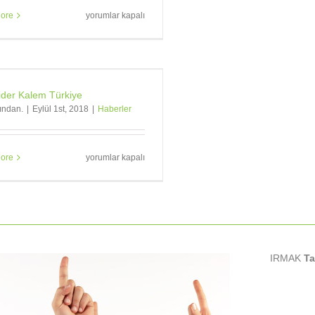
Markalara,
ore
yorumlar kapalı
marka
tükenmez
kalemler
gerekir.
için
der Kalem Türkiye
fından.
|
Eylül 1st, 2018
|
Haberler
Schneider
ore
yorumlar kapalı
Kalem
Türkiye
için
IRMAK
Ta