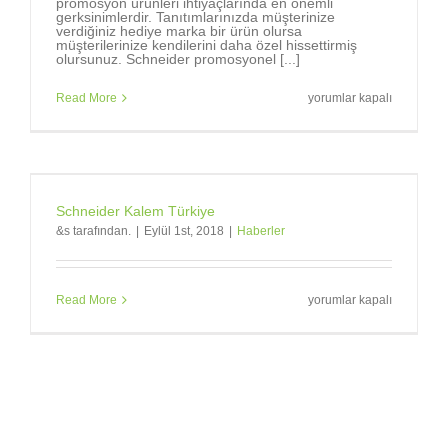
promosyon ürünleri ihtiyaçlarında en önemli
gerksinimlerdir. Tanıtımlarınızda müşterinize
verdiğiniz hediye marka bir ürün olursa
müşterilerinize kendilerini daha özel hissettirmiş
olursunuz. Schneider promosyonel [...]
Markalara,
Read More
yorumlar kapalı
marka
tükenmez
kalemler
gerekir.
için
Schneider Kalem Türkiye
&s tarafından.
|
Eylül 1st, 2018
|
Haberler
Schneider
Read More
yorumlar kapalı
Kalem
Türkiye
için