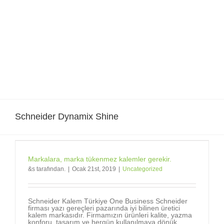
Skip
to
content
Schneider Dynamix Shine
Markalara, marka tükenmez kalemler gerekir.
&s tarafından.
|
Ocak 21st, 2019
|
Uncategorized
Schneider Kalem Türkiye One Business Schneider
firması yazı gereçleri pazarında iyi bilinen üretici
kalem markasıdır. Firmamızın ürünleri kalite, yazma
konforu, tasarım ve hergün kullanılmaya dönük