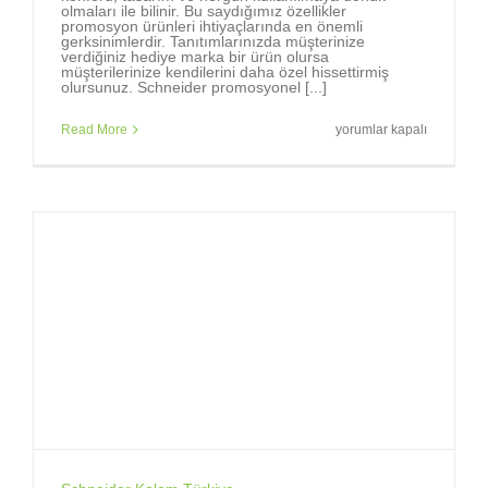
olmaları ile bilinir. Bu saydığımız özellikler
promosyon ürünleri ihtiyaçlarında en önemli
gerksinimlerdir. Tanıtımlarınızda müşterinize
verdiğiniz hediye marka bir ürün olursa
müşterilerinize kendilerini daha özel hissettirmiş
olursunuz. Schneider promosyonel [...]
Markalara,
Read More
yorumlar kapalı
marka
tükenmez
kalemler
gerekir.
için