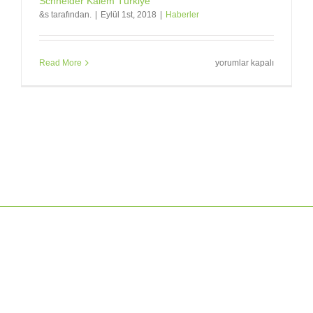
Schneider Kalem Türkiye
&s tarafından.
|
Eylül 1st, 2018
|
Haberler
Schneider
Read More
yorumlar kapalı
Kalem
Türkiye
için