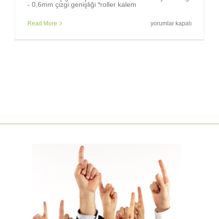
- 0,6mm çizgi genişliği *roller kalem
Schneider
Read More
yorumlar kapalı
Topball
857
–
Roller
Kalem
için