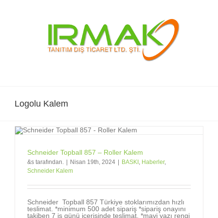
Skip
to
content
Logolu Kalem
Schneider Topball 857 – Roller Kalem
&s tarafından.
|
Nisan 19th, 2024
|
BASKI
,
Haberler
,
Schneider Kalem
Schneider Topball 857 Türkiye stoklarımızdan hızlı
teslimat. *minimum 500 adet sipariş *sipariş onayını
takiben 7 iş günü içerisinde teslimat. *mavi yazı rengi