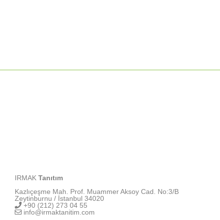
IRMAK
Tanıtım
Kazlıçeşme Mah. Prof. Muammer Aksoy Cad. No:3/B
Zeytinburnu / İstanbul 34020
+90 (212) 273 04 55
info@irmaktanitim.com