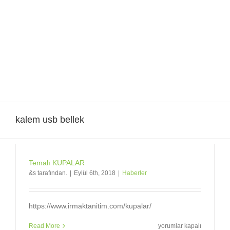
Skip
to
content
kalem usb bellek
Temalı KUPALAR
&s tarafından.
|
Eylül 6th, 2018
|
Haberler
https://www.irmaktanitim.com/kupalar/
Temalı
Read More
yorumlar kapalı