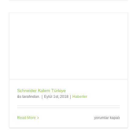
Yeni
Resimler
için
Schneider Kalem Türkiye
&s tarafından.
|
Eylül 1st, 2018
|
Haberler
Schneider
Read More
yorumlar kapalı
Kalem
Türkiye
için