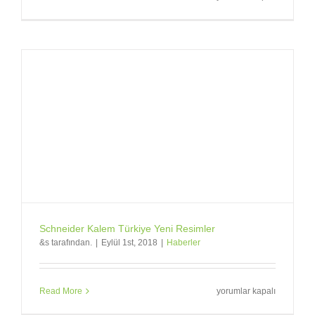
ve
Irmak
Tanıtım
Instagram
Takip
için
Schneider Kalem Türkiye Yeni Resimler
&s tarafından.
|
Eylül 1st, 2018
|
Haberler
Schneider
Read More
yorumlar kapalı
Kalem
Türkiye