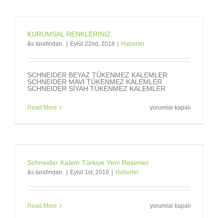
için
KURUMSAL RENKLERİNİZ
&s tarafından.
|
Eylül 22nd, 2018
|
Haberler
SCHNEIDER BEYAZ TÜKENMEZ KALEMLER
SCHNEIDER MAVİ TÜKENMEZ KALEMLER
SCHNEIDER SİYAH TÜKENMEZ KALEMLER
KURUMSAL
Read More
yorumlar kapalı
RENKLERİNİZ
için
Schneider Kalem Türkiye Yeni Resimler
&s tarafından.
|
Eylül 1st, 2018
|
Haberler
Schneider
Read More
yorumlar kapalı
Kalem