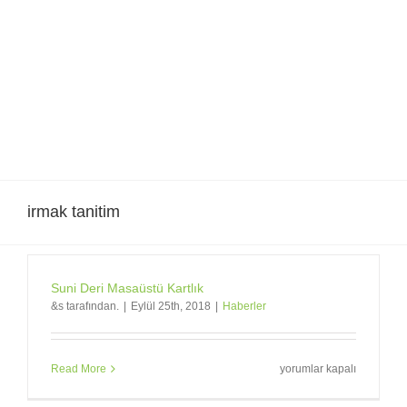
Skip
to
content
irmak tanitim
Suni Deri Masaüstü Kartlık
&s tarafından.
|
Eylül 25th, 2018
|
Haberler
Suni
Read More
yorumlar kapalı
Deri
Masaüstü
Kartlık