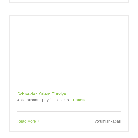
Türkiye
Yeni
Resimler
için
Schneider Kalem Türkiye
&s tarafından.
|
Eylül 1st, 2018
|
Haberler
Schneider
Read More
yorumlar kapalı
Kalem
Türkiye
için