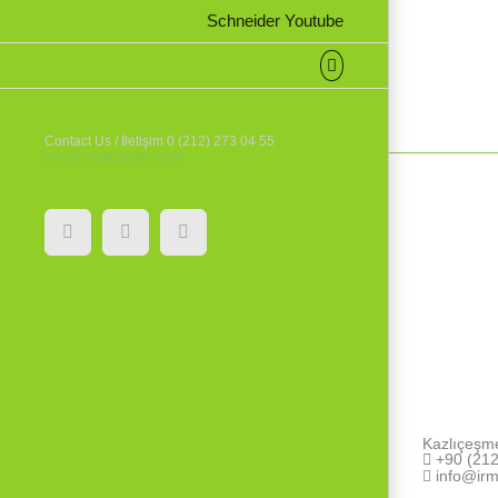
Schneider Youtube
Contact Us / İletişim 0 (212) 273 04 55
info@irmaktanitim.com
YouTube
Instagram
Facebook
Kazlıçeşm
+90 (212
info@irm