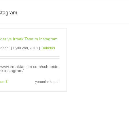
nstagram
der ve Irmak Tanıtım Instagram
fından.
|
Eylül 2nd, 2018
|
Haberler
//www.irmaktanitim.com/schneide
iye-instagram/
Schneider
ore
yorumlar kapalı
ve
Irmak
Tanıtım
Instagram
Takip
için