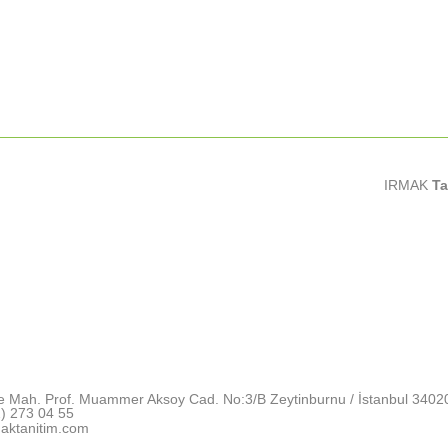
IRMAK
Ta
e Mah. Prof. Muammer Aksoy Cad. No:3/B Zeytinburnu / İstanbul 3402
) 273 04 55
aktanitim.com