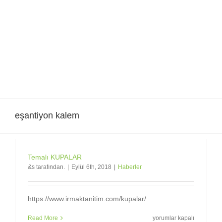
Skip
to
content
eşantiyon kalem
Temalı KUPALAR
&s tarafından.
|
Eylül 6th, 2018
|
Haberler
https://www.irmaktanitim.com/kupalar/
Temalı
Read More
yorumlar kapalı