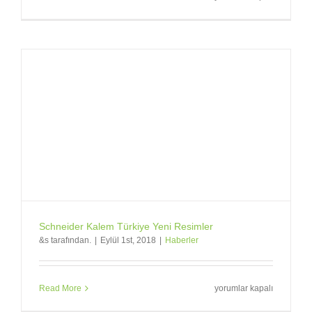
ve
Irmak
Tanıtım
Instagram
Takip
için
Schneider Kalem Türkiye Yeni Resimler
&s tarafından.
|
Eylül 1st, 2018
|
Haberler
Schneider
Read More
yorumlar kapalı
Kalem
Türkiye