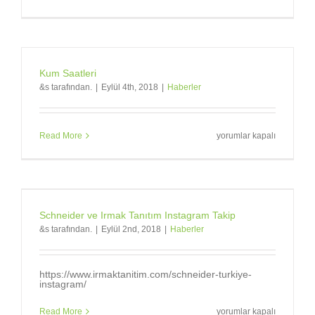
KUPALAR
için
Kum Saatleri
&s tarafından.
|
Eylül 4th, 2018
|
Haberler
Kum
Read More
yorumlar kapalı
Saatleri
için
Schneider ve Irmak Tanıtım Instagram Takip
&s tarafından.
|
Eylül 2nd, 2018
|
Haberler
https://www.irmaktanitim.com/schneider-turkiye-
instagram/
Schneider
Read More
yorumlar kapalı