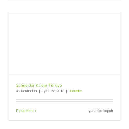
Yeni
Resimler
için
Schneider Kalem Türkiye
&s tarafından.
|
Eylül 1st, 2018
|
Haberler
Schneider
Read More
yorumlar kapalı
Kalem
Türkiye
için