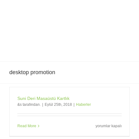
Skip
to
content
desktop promotion
Suni Deri Masaüstü Kartlık
&s tarafından.
|
Eylül 25th, 2018
|
Haberler
Suni
Read More
yorumlar kapalı
Deri
Masaüstü
Kartlık