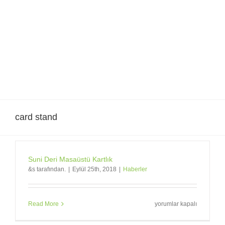
Skip
to
content
card stand
Suni Deri Masaüstü Kartlık
&s tarafından.
|
Eylül 25th, 2018
|
Haberler
Suni
Read More
yorumlar kapalı
Deri
Masaüstü
Kartlık