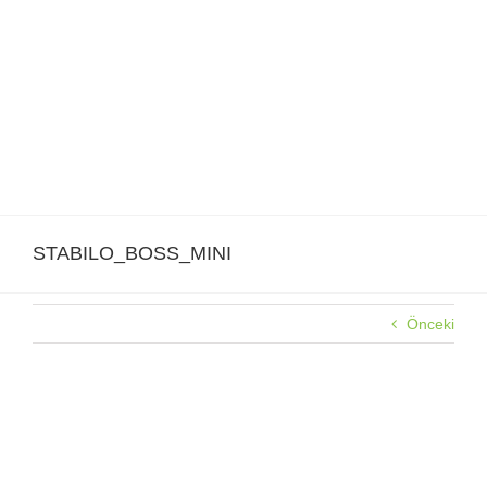
Skip
to
content
STABILO_BOSS_MINI
Önceki
STABILO_BOSS_MINI