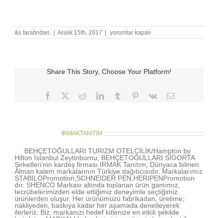
STABILO_BOSS_MINI
&s tarafından.
|
Aralık 15th, 2017
|
yorumlar kapalı
için
Share This Story, Choose Your Platform!
Facebook
X
Reddit
LinkedIn
Tumblr
Pinterest
Vk
E-
posta
About the Author:
IRMAKTANITIM
BEHÇETOĞULLARI TURIZM OTELCİLİK/Hampton by
Hilton İstanbul Zeytinburnu, BEHÇETOĞULLARI SİGORTA
Şirketleri’nin kardeş firması IRMAK Tanıtım, Dünyaca bilinen
Alman kalem markalarının Türkiye dağıtıcısıdır. Markalarımız
STABILOPromotion,SCHNEIDER PEN,HERIPENPromotion
dır. SHENCO Markası altında toplanan ürün gamımız,
tecrübelerimizden elde ettiğimiz deneyimle seçtiğimiz
ürünlerden oluşur. Her ürünümüzü fabrikadan, üretime;
nakliyeden, baskıya kadar her aşamada denetleyerek
ilerleriz. Biz, markanızı hedef kitlenize en etkili şekilde