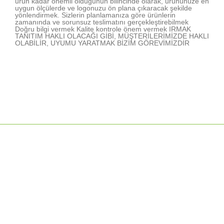
ürün kadar önemli olduğunun bilincinde olarak, ürününüze en
uygun ölçülerde ve logonuzu ön plana çıkaracak şekilde
yönlendirmek. Sizlerin planlamanıza göre ürünlerin
zamanında ve sorunsuz teslimatını gerçekleştirebilmek
Doğru bilgi vermek Kalite kontrole önem vermek IRMAK
TANITIM HAKLI OLACAĞI GİBİ, MÜŞTERİLERİMİZDE HAKLI
OLABİLİR, UYUMU YARATMAK BİZİM GÖREVİMİZDİR