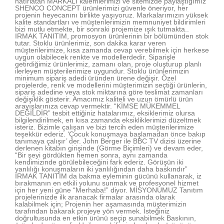
hatırlatan MARKALI kalemlerimizi ve sitemizde paylaştığımız
SHENCO CONCEPT ürünlerimizi güvenle öneriyor, her
projenin heyecanını birlikte yaşıyoruz. Markalarımızın yüksek
kalite standartları ve müşterilerimizin memnuniyet bildirimleri
bizi mutlu etmekte, bir sonraki projemize ışık tutmakta..
IRMAK TANITIM, promosyon ürünlerinin bir bölümünden stok
tutar. Stoklu ürünlerimiz, son dakika karar veren
müşterilerimize, kısa zamanda cevap verebilmek için herkese
uygun olabilecek renkte ve modellerdedir. Siparişle
getirdiğimiz ürünlerimiz, zamanı olan, proje oluşturup planlı
ilerleyen müşterilerimize uygundur. Stoklu ürünlerimizin
minimum sipariş adedi üründen ürene değişir. Özel
projelerde, renk ve modellerini müşterimizin seçtiği ürünlerin,
sipariş adedine veya stok miktarına göre teslimat zamanları
değişiklik gösterir. Amacımız kaliteli ve uzun ömürlü ürün
arayışlarınıza cevap vermektir. “KİMSE MÜKEMMEL
DEĞİLDİR” tesbit ettiğiniz hatalarımız, eksiklerimiz olursa
bilgilendirilmek, en kısa zamanda eksikliklerimizi düzeltmek
isteriz. Bizimle çalışan ve bizi tercih eden müşterilerimize
teşekkür ederiz. ‘Çocuk konuşmaya başlamadan önce bakıp
tanımaya çalışır’ der. John Berger ile BBC TV dizisi üzerine
derlenen kitabın girişinde (Görme Biçimleri) ve devam eder,
“Bir şeyi gördükten hemen sonra, aynı zamanda
kendimizinde görülebileceğini fark ederiz. Görüşün iki
yanlılığı konuşmaların iki yanlılığından daha baskındır”
IRMAK TANITIM da bakma eyleminin gücünü kullanarak, iz
bırakmanın en etkili yolunu sunmak ve profesyonel hizmet
için her yeni güne “Merhaba!” diyor. MİSYONUMUZ Tanıtım
projelerinizde ilk aranacak firmalar arasında olarak
kalabilmek için; Projenin her aşamasında müşterimizin
tarafından bakarak projeye yön vermek. İsteğiniz
doğrultusunda en etkin ürünü seçip sunabilmek Baskının,