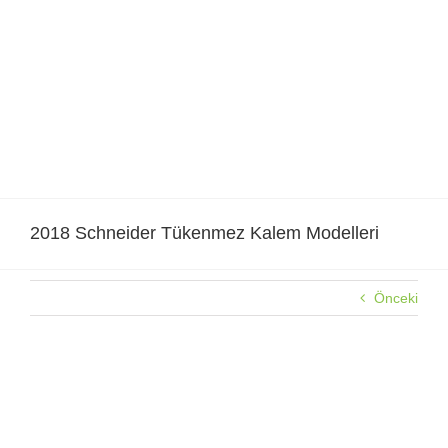
Skip
to
content
2018 Schneider Tükenmez Kalem Modelleri
Önceki
2018 Schneider Tükenmez Kalem Modelleri