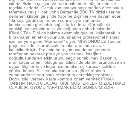
isteriz. Bizimle çalışan ve bizi tercih eden müşterilerimize
teşekkür ederiz. ‘Çocuk konuşmaya başlamadan önce bakıp
tanımaya çalışır’ der. John Berger ile BBC TV dizisi üzerine
derlenen kitabın girişinde (Görme Biçimleri) ve devam eder,
“Bir şeyi gördükten hemen sonra, aynı zamanda
kendimizinde görülebileceğini fark ederiz. Görüşün iki
yanlılığı konuşmaların iki yanlılığından daha baskındır”
IRMAK TANITIM da bakma eyleminin gücünü kullanarak, iz
bırakmanın en etkili yolunu sunmak ve profesyonel hizmet
için her yeni güne “Merhaba!” diyor. MİSYONUMUZ Tanıtım
projelerinizde ilk aranacak firmalar arasında olarak
kalabilmek için; Projenin her aşamasında müşterimizin
tarafından bakarak projeye yön vermek. İsteğiniz
doğrultusunda en etkin ürünü seçip sunabilmek Baskının,
ürün kadar önemli olduğunun bilincinde olarak, ürününüze en
uygun ölçülerde ve logonuzu ön plana çıkaracak şekilde
yönlendirmek. Sizlerin planlamanıza göre ürünlerin
zamanında ve sorunsuz teslimatını gerçekleştirebilmek
Doğru bilgi vermek Kalite kontrole önem vermek IRMAK
TANITIM HAKLI OLACAĞI GİBİ, MÜŞTERİLERİMİZDE HAKLI
OLABİLİR, UYUMU YARATMAK BİZİM GÖREVİMİZDİR