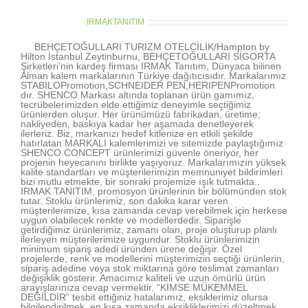
About the Author:
IRMAKTANITIM
BEHÇETOĞULLARI TURIZM OTELCİLİK/Hampton by
Hilton İstanbul Zeytinburnu, BEHÇETOĞULLARI SİGORTA
Şirketleri’nin kardeş firması IRMAK Tanıtım, Dünyaca bilinen
Alman kalem markalarının Türkiye dağıtıcısıdır. Markalarımız
STABILOPromotion,SCHNEIDER PEN,HERIPENPromotion
dır. SHENCO Markası altında toplanan ürün gamımız,
tecrübelerimizden elde ettiğimiz deneyimle seçtiğimiz
ürünlerden oluşur. Her ürünümüzü fabrikadan, üretime;
nakliyeden, baskıya kadar her aşamada denetleyerek
ilerleriz. Biz, markanızı hedef kitlenize en etkili şekilde
hatırlatan MARKALI kalemlerimizi ve sitemizde paylaştığımız
SHENCO CONCEPT ürünlerimizi güvenle öneriyor, her
projenin heyecanını birlikte yaşıyoruz. Markalarımızın yüksek
kalite standartları ve müşterilerimizin memnuniyet bildirimleri
bizi mutlu etmekte, bir sonraki projemize ışık tutmakta..
IRMAK TANITIM, promosyon ürünlerinin bir bölümünden stok
tutar. Stoklu ürünlerimiz, son dakika karar veren
müşterilerimize, kısa zamanda cevap verebilmek için herkese
uygun olabilecek renkte ve modellerdedir. Siparişle
getirdiğimiz ürünlerimiz, zamanı olan, proje oluşturup planlı
ilerleyen müşterilerimize uygundur. Stoklu ürünlerimizin
minimum sipariş adedi üründen ürene değişir. Özel
projelerde, renk ve modellerini müşterimizin seçtiği ürünlerin,
sipariş adedine veya stok miktarına göre teslimat zamanları
değişiklik gösterir. Amacımız kaliteli ve uzun ömürlü ürün
arayışlarınıza cevap vermektir. “KİMSE MÜKEMMEL
DEĞİLDİR” tesbit ettiğiniz hatalarımız, eksiklerimiz olursa
bilgilendirilmek, en kısa zamanda eksikliklerimizi düzeltmek