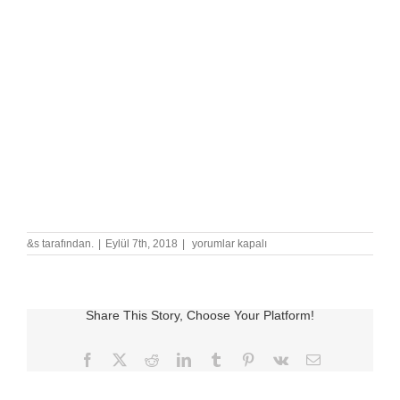
2018
&s tarafından.
|
Eylül 7th, 2018
|
yorumlar kapalı
Schneider
Tükenmez
Kalem
Modelleri
için
Share This Story, Choose Your Platform!
Facebook
X
Reddit
LinkedIn
Tumblr
Pinterest
Vk
E-
posta