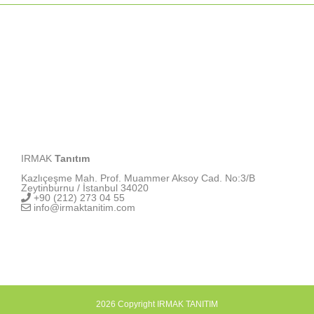
IRMAK
Tanıtım
Kazlıçeşme Mah. Prof. Muammer Aksoy Cad. No:3/B
Zeytinburnu / İstanbul 34020
+90 (212) 273 04 55
info@irmaktanitim.com
2026 Copyright IRMAK TANITIM