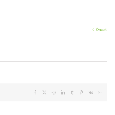
Önceki
Facebook
X
Reddit
LinkedIn
Tumblr
Pinterest
Vk
E-
posta