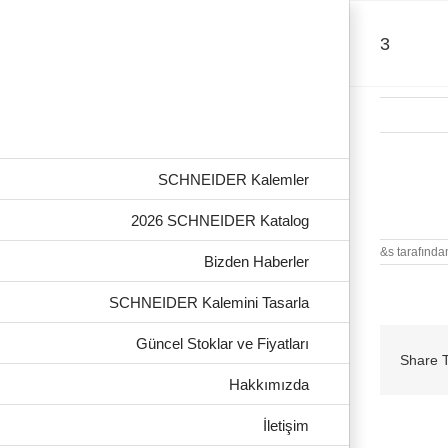
Skip
to
content
3
SCHNEIDER Kalemler
3
2026 SCHNEIDER Katalog
&s tarafında
Bizden Haberler
SCHNEIDER Kalemini Tasarla
Güncel Stoklar ve Fiyatları
Share T
Hakkımızda
İletişim