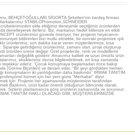
u, BEHÇETOĞULLARI SİGORTA Şirketleri’nin kardeş firması
ır. Markalarımız STABILOPromotion,SCHNEIDER
übelerimizden elde ettiğimiz deneyimle seçtiğimiz ürünlerden
denetleyerek ilerleriz. Biz, markanızı hedef kitlenize en etkili
NCEPT ürünlerimizi güvenle öneriyor, her projenin heyecanını
mnuniyet bildirimleri bizi mutlu etmekte, bir sonraki projemize ışık
u ürünlerimiz, son dakika karar veren müşterilerimize, kısa
Siparişle getirdiğimiz ürünlerimiz, zamanı olan, proje oluşturup
edi üründen ürene değişir. Özel projelerde, renk ve modellerini
amanları değişiklik gösterir. Amacımız kaliteli ve uzun ömürlü ürün
arımız, eksiklerimiz olursa bilgilendirilmek, en kısa zamanda
rimize teşekkür ederiz. ‘Çocuk konuşmaya başlamadan önce bakıp
işinde (Görme Biçimleri) ve devam eder, “Bir şeyi gördükten hemen
lığı konuşmaların iki yanlılığından daha baskındır” IRMAK TANITIM
profesyonel hizmet için her yeni güne “Merhaba!” diyor.
mek için; Projenin her aşamasında müşterimizin tarafından
lmek Baskının, ürün kadar önemli olduğunun bilincinde olarak,
mek. Sizlerin planlamanıza göre ürünlerin zamanında ve sorunsuz
rmek IRMAK TANITIM HAKLI OLACAĞI GİBİ, MÜŞTERİLERİMİZDE