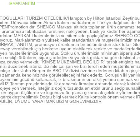
thor:
IRMAKTANITIM
OĞULLARI TURIZM OTELCİLİK/Hampton by Hilton İstanbul Zeytinburn
ıtım, Dünyaca bilinen Alman kalem markalarının Türkiye dağıtıcısıd
NPromotion dır. SHENCO Markası altında toplanan ürün gamımız, tecr
r ürünümüzü fabrikadan, üretime; nakliyeden, baskıya kadar her aşamada 
tırlatan MARKALI kalemlerimizi ve sitemizde paylaştığımız SHENCO CO
şıyoruz. Markalarımızın yüksek kalite standartları ve müşterilerimizin me
 IRMAK TANITIM, promosyon ürünlerinin bir bölümünden stok tutar. Stokl
vap verebilmek için herkese uygun olabilecek renkte ve modellerdedir. 
rleyen müşterilerimize uygundur. Stoklu ürünlerimizin minimum sipariş ad
in seçtiği ürünlerin, sipariş adedine veya stok miktarına göre teslimat z
nıza cevap vermektir. “KİMSE MÜKEMMEL DEĞİLDİR” tesbit ettiğiniz hatal
rimizi düzeltmek isteriz. Bizimle çalışan ve bizi tercih eden müşterile
alışır’ der. John Berger ile BBC TV dizisi üzerine derlenen kitabın gir
ı zamanda kendimizinde görülebileceğini fark ederiz. Görüşün iki yanlı
yleminin gücünü kullanarak, iz bırakmanın en etkili yolunu sunmak ve 
 Tanıtım projelerinizde ilk aranacak firmalar arasında olarak kalabil
ojeye yön vermek. İsteğiniz doğrultusunda en etkin ürünü seçip sunabi
en uygun ölçülerde ve logonuzu ön plana çıkaracak şekilde yönlendir
nı gerçekleştirebilmek Doğru bilgi vermek Kalite kontrole önem ve
ABİLİR, UYUMU YARATMAK BİZİM GÖREVİMİZDİR