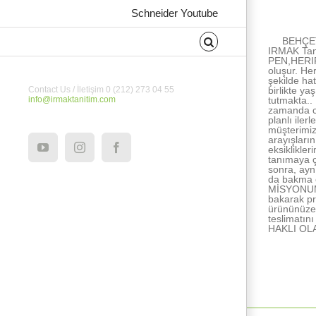
About the Au
Schneider Youtube
BEHÇET
IRMAK Tan
PEN,HERIPE
oluşur. He
şekilde ha
birlikte ya
Contact Us / İletişim 0 (212) 273 04 55
tutmakta..
info@irmaktanitim.com
zamanda ce
planlı ile
müşterimiz
arayışları
eksiklikle
YouTube
Instagram
Facebook
tanımaya ç
sonra, ayn
da bakma e
MİSYONUMUZ
bakarak pr
ürününüze 
teslimatı
HAKLI OL