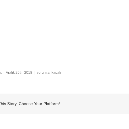
3
n.
|
Aralık 25th, 2018
|
yorumlar kapalı
için
his Story, Choose Your Platform!