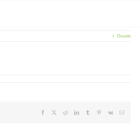
Önceki
Facebook
X
Reddit
LinkedIn
Tumblr
Pinterest
Vk
E-
posta