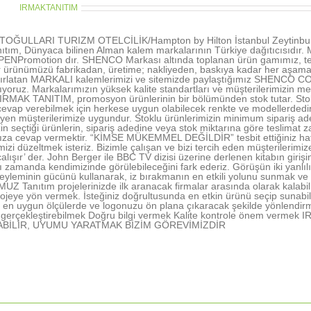
thor:
IRMAKTANITIM
OĞULLARI TURIZM OTELCİLİK/Hampton by Hilton İstanbul Zeytinburn
ıtım, Dünyaca bilinen Alman kalem markalarının Türkiye dağıtıcısıd
NPromotion dır. SHENCO Markası altında toplanan ürün gamımız, tecr
r ürünümüzü fabrikadan, üretime; nakliyeden, baskıya kadar her aşamada 
tırlatan MARKALI kalemlerimizi ve sitemizde paylaştığımız SHENCO CO
şıyoruz. Markalarımızın yüksek kalite standartları ve müşterilerimizin me
 IRMAK TANITIM, promosyon ürünlerinin bir bölümünden stok tutar. Stokl
vap verebilmek için herkese uygun olabilecek renkte ve modellerdedir. 
rleyen müşterilerimize uygundur. Stoklu ürünlerimizin minimum sipariş ad
in seçtiği ürünlerin, sipariş adedine veya stok miktarına göre teslimat z
nıza cevap vermektir. “KİMSE MÜKEMMEL DEĞİLDİR” tesbit ettiğiniz hatal
rimizi düzeltmek isteriz. Bizimle çalışan ve bizi tercih eden müşterile
alışır’ der. John Berger ile BBC TV dizisi üzerine derlenen kitabın gir
ı zamanda kendimizinde görülebileceğini fark ederiz. Görüşün iki yanlı
yleminin gücünü kullanarak, iz bırakmanın en etkili yolunu sunmak ve 
 Tanıtım projelerinizde ilk aranacak firmalar arasında olarak kalabil
ojeye yön vermek. İsteğiniz doğrultusunda en etkin ürünü seçip sunabi
en uygun ölçülerde ve logonuzu ön plana çıkaracak şekilde yönlendir
nı gerçekleştirebilmek Doğru bilgi vermek Kalite kontrole önem ve
ABİLİR, UYUMU YARATMAK BİZİM GÖREVİMİZDİR