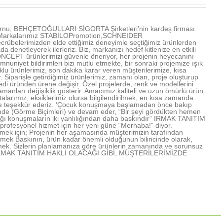
u, BEHÇETOĞULLARI SİGORTA Şirketleri’nin kardeş firması
ır. Markalarımız STABILOPromotion,SCHNEIDER
übelerimizden elde ettiğimiz deneyimle seçtiğimiz ürünlerden
denetleyerek ilerleriz. Biz, markanızı hedef kitlenize en etkili
NCEPT ürünlerimizi güvenle öneriyor, her projenin heyecanını
mnuniyet bildirimleri bizi mutlu etmekte, bir sonraki projemize ışık
u ürünlerimiz, son dakika karar veren müşterilerimize, kısa
Siparişle getirdiğimiz ürünlerimiz, zamanı olan, proje oluşturup
edi üründen ürene değişir. Özel projelerde, renk ve modellerini
amanları değişiklik gösterir. Amacımız kaliteli ve uzun ömürlü ürün
arımız, eksiklerimiz olursa bilgilendirilmek, en kısa zamanda
rimize teşekkür ederiz. ‘Çocuk konuşmaya başlamadan önce bakıp
işinde (Görme Biçimleri) ve devam eder, “Bir şeyi gördükten hemen
lığı konuşmaların iki yanlılığından daha baskındır” IRMAK TANITIM
profesyonel hizmet için her yeni güne “Merhaba!” diyor.
mek için; Projenin her aşamasında müşterimizin tarafından
lmek Baskının, ürün kadar önemli olduğunun bilincinde olarak,
mek. Sizlerin planlamanıza göre ürünlerin zamanında ve sorunsuz
rmek IRMAK TANITIM HAKLI OLACAĞI GİBİ, MÜŞTERİLERİMİZDE