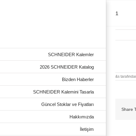
Skip
to
content
1
SCHNEIDER Kalemler
1
2026 SCHNEIDER Katalog
&s tarafında
Bizden Haberler
SCHNEIDER Kalemini Tasarla
Güncel Stoklar ve Fiyatları
Share T
Hakkımızda
İletişim