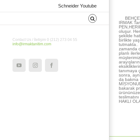
About the Au
Schneider Youtube
BEHÇET
IRMAK Tan
PEN,HERIPE
oluşur. He
şekilde ha
birlikte ya
Contact Us / İletişim 0 (212) 273 04 55
tutmakta..
info@irmaktanitim.com
zamanda ce
planlı ile
müşterimiz
arayışları
eksiklikle
YouTube
Instagram
Facebook
tanımaya ç
sonra, ayn
da bakma e
MİSYONUMUZ
bakarak pr
ürününüze 
teslimatı
HAKLI OL