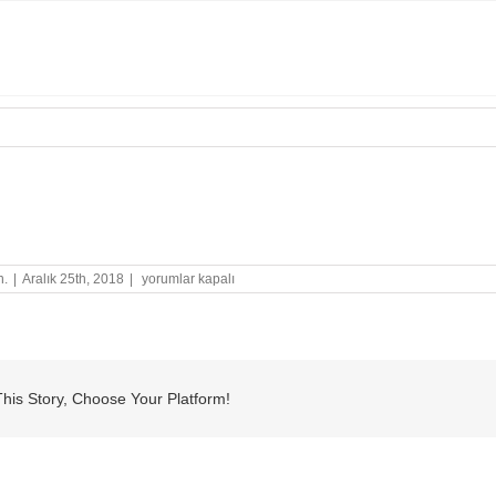
1
n.
|
Aralık 25th, 2018
|
yorumlar kapalı
için
his Story, Choose Your Platform!