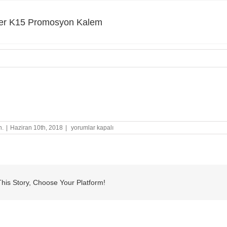
er K15 Promosyon Kalem
 K15 Promosyon Kalem
Schneider
n.
|
Haziran 10th, 2018
|
yorumlar kapalı
K15
Promosyon
Kalem
için
his Story, Choose Your Platform!