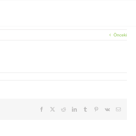
Önceki
Facebook
X
Reddit
LinkedIn
Tumblr
Pinterest
Vk
E-
posta