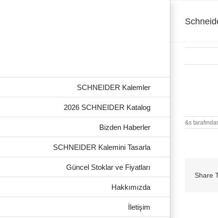
Skip
to
content
Schneid
SCHNEIDER Kalemler
Schneider
2026 SCHNEIDER Katalog
&s tarafında
Bizden Haberler
SCHNEIDER Kalemini Tasarla
Güncel Stoklar ve Fiyatları
Share T
Hakkımızda
İletişim