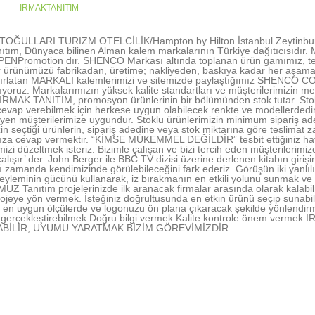
thor:
IRMAKTANITIM
OĞULLARI TURIZM OTELCİLİK/Hampton by Hilton İstanbul Zeytinburn
ıtım, Dünyaca bilinen Alman kalem markalarının Türkiye dağıtıcısıd
NPromotion dır. SHENCO Markası altında toplanan ürün gamımız, tecr
r ürünümüzü fabrikadan, üretime; nakliyeden, baskıya kadar her aşamada 
tırlatan MARKALI kalemlerimizi ve sitemizde paylaştığımız SHENCO CO
şıyoruz. Markalarımızın yüksek kalite standartları ve müşterilerimizin me
 IRMAK TANITIM, promosyon ürünlerinin bir bölümünden stok tutar. Stokl
vap verebilmek için herkese uygun olabilecek renkte ve modellerdedir. 
rleyen müşterilerimize uygundur. Stoklu ürünlerimizin minimum sipariş ad
in seçtiği ürünlerin, sipariş adedine veya stok miktarına göre teslimat z
nıza cevap vermektir. “KİMSE MÜKEMMEL DEĞİLDİR” tesbit ettiğiniz hatal
rimizi düzeltmek isteriz. Bizimle çalışan ve bizi tercih eden müşterile
alışır’ der. John Berger ile BBC TV dizisi üzerine derlenen kitabın gir
ı zamanda kendimizinde görülebileceğini fark ederiz. Görüşün iki yanlı
yleminin gücünü kullanarak, iz bırakmanın en etkili yolunu sunmak ve 
 Tanıtım projelerinizde ilk aranacak firmalar arasında olarak kalabil
ojeye yön vermek. İsteğiniz doğrultusunda en etkin ürünü seçip sunabi
en uygun ölçülerde ve logonuzu ön plana çıkaracak şekilde yönlendir
nı gerçekleştirebilmek Doğru bilgi vermek Kalite kontrole önem ve
ABİLİR, UYUMU YARATMAK BİZİM GÖREVİMİZDİR