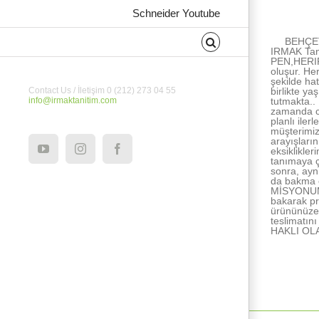
About the Au
Schneider Youtube
BEHÇET
IRMAK Tan
PEN,HERIPE
oluşur. He
şekilde ha
birlikte ya
Contact Us / İletişim 0 (212) 273 04 55
tutmakta..
info@irmaktanitim.com
zamanda ce
planlı ile
müşterimiz
arayışları
eksiklikle
YouTube
Instagram
Facebook
tanımaya ç
sonra, ayn
da bakma e
MİSYONUMUZ
bakarak pr
ürününüze 
teslimatı
HAKLI OL