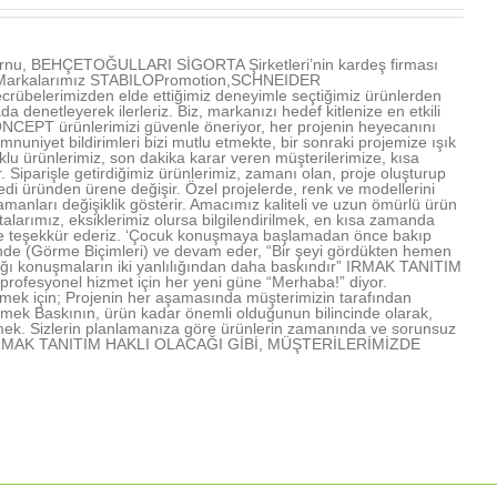
u, BEHÇETOĞULLARI SİGORTA Şirketleri’nin kardeş firması
ır. Markalarımız STABILOPromotion,SCHNEIDER
übelerimizden elde ettiğimiz deneyimle seçtiğimiz ürünlerden
denetleyerek ilerleriz. Biz, markanızı hedef kitlenize en etkili
NCEPT ürünlerimizi güvenle öneriyor, her projenin heyecanını
mnuniyet bildirimleri bizi mutlu etmekte, bir sonraki projemize ışık
u ürünlerimiz, son dakika karar veren müşterilerimize, kısa
Siparişle getirdiğimiz ürünlerimiz, zamanı olan, proje oluşturup
edi üründen ürene değişir. Özel projelerde, renk ve modellerini
amanları değişiklik gösterir. Amacımız kaliteli ve uzun ömürlü ürün
arımız, eksiklerimiz olursa bilgilendirilmek, en kısa zamanda
rimize teşekkür ederiz. ‘Çocuk konuşmaya başlamadan önce bakıp
işinde (Görme Biçimleri) ve devam eder, “Bir şeyi gördükten hemen
lığı konuşmaların iki yanlılığından daha baskındır” IRMAK TANITIM
profesyonel hizmet için her yeni güne “Merhaba!” diyor.
mek için; Projenin her aşamasında müşterimizin tarafından
lmek Baskının, ürün kadar önemli olduğunun bilincinde olarak,
mek. Sizlerin planlamanıza göre ürünlerin zamanında ve sorunsuz
rmek IRMAK TANITIM HAKLI OLACAĞI GİBİ, MÜŞTERİLERİMİZDE