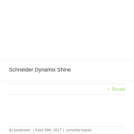
Skip
to
content
Schneider Dynamix Shine
Önceki
Schneider Dynamix Shine
Schneider
&s tarafından.
|
Eylül 29th, 2017
|
yorumlar kapalı
Dynamix