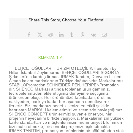
Shine
için
Share This Story, Choose Your Platform!
Facebook
X
Reddit
LinkedIn
Tumblr
Pinterest
Vk
E-
posta
About the Author:
IRMAKTANITIM
BEHÇETOĞULLARI TURIZM OTELCİLİK/Hampton by
Hilton İstanbul Zeytinburnu, BEHÇETOĞULLARI SİGORTA
Şirketleri’nin kardeş firması IRMAK Tanıtım, Dünyaca bilinen
Alman kalem markalarının Türkiye dağıtıcısıdır. Markalarımız
STABILOPromotion,SCHNEIDER PEN,HERIPENPromotion
dır. SHENCO Markası altında toplanan ürün gamımız,
tecrübelerimizden elde ettiğimiz deneyimle seçtiğimiz
ürünlerden oluşur. Her ürünümüzü fabrikadan, üretime;
nakliyeden, baskıya kadar her aşamada denetleyerek
ilerleriz. Biz, markanızı hedef kitlenize en etkili şekilde
hatırlatan MARKALI kalemlerimizi ve sitemizde paylaştığımız
SHENCO CONCEPT ürünlerimizi güvenle öneriyor, her
projenin heyecanını birlikte yaşıyoruz. Markalarımızın yüksek
kalite standartları ve müşterilerimizin memnuniyet bildirimleri
bizi mutlu etmekte, bir sonraki projemize ışık tutmakta..
IRMAK TANITIM, promosyon ürünlerinin bir bölümünden stok