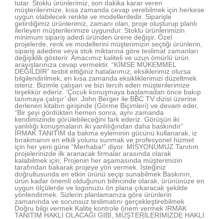
tutar. Stoklu ürünlerimiz, son dakika karar veren
müşterilerimize, kısa zamanda cevap verebilmek için herkese
uygun olabilecek renkte ve modellerdedir. Siparişle
getirdiğimiz ürünlerimiz, zamanı olan, proje oluşturup planlı
ilerleyen müşterilerimize uygundur. Stoklu ürünlerimizin
minimum sipariş adedi üründen ürene değişir. Özel
projelerde, renk ve modellerini müşterimizin seçtiği ürünlerin,
sipariş adedine veya stok miktarına göre teslimat zamanları
değişiklik gösterir. Amacımız kaliteli ve uzun ömürlü ürün
arayışlarınıza cevap vermektir. “KİMSE MÜKEMMEL
DEĞİLDİR” tesbit ettiğiniz hatalarımız, eksiklerimiz olursa
bilgilendirilmek, en kısa zamanda eksikliklerimizi düzeltmek
isteriz. Bizimle çalışan ve bizi tercih eden müşterilerimize
teşekkür ederiz. ‘Çocuk konuşmaya başlamadan önce bakıp
tanımaya çalışır’ der. John Berger ile BBC TV dizisi üzerine
derlenen kitabın girişinde (Görme Biçimleri) ve devam eder,
“Bir şeyi gördükten hemen sonra, aynı zamanda
kendimizinde görülebileceğini fark ederiz. Görüşün iki
yanlılığı konuşmaların iki yanlılığından daha baskındır”
IRMAK TANITIM da bakma eyleminin gücünü kullanarak, iz
bırakmanın en etkili yolunu sunmak ve profesyonel hizmet
için her yeni güne “Merhaba!” diyor. MİSYONUMUZ Tanıtım
projelerinizde ilk aranacak firmalar arasında olarak
kalabilmek için; Projenin her aşamasında müşterimizin
tarafından bakarak projeye yön vermek. İsteğiniz
doğrultusunda en etkin ürünü seçip sunabilmek Baskının,
ürün kadar önemli olduğunun bilincinde olarak, ürününüze en
uygun ölçülerde ve logonuzu ön plana çıkaracak şekilde
yönlendirmek. Sizlerin planlamanıza göre ürünlerin
zamanında ve sorunsuz teslimatını gerçekleştirebilmek
Doğru bilgi vermek Kalite kontrole önem vermek IRMAK
TANITIM HAKLI OLACAĞI GİBİ, MÜŞTERİLERİMİZDE HAKLI