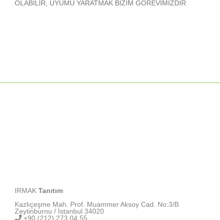
OLABİLİR, UYUMU YARATMAK BİZİM GÖREVİMİZDİR
IRMAK
Tanıtım
Kazlıçeşme Mah. Prof. Muammer Aksoy Cad. No:3/B
Zeytinburnu / İstanbul 34020
+90 (212) 273 04 55