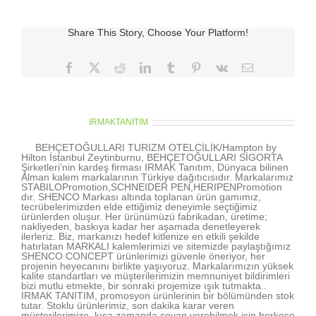
Share This Story, Choose Your Platform!
Facebook
X
Reddit
LinkedIn
Tumblr
Pinterest
Vk
E-
posta
About the Author:
IRMAKTANITIM
BEHÇETOĞULLARI TURIZM OTELCİLİK/Hampton by
Hilton İstanbul Zeytinburnu, BEHÇETOĞULLARI SİGORTA
Şirketleri’nin kardeş firması IRMAK Tanıtım, Dünyaca bilinen
Alman kalem markalarının Türkiye dağıtıcısıdır. Markalarımız
STABILOPromotion,SCHNEIDER PEN,HERIPENPromotion
dır. SHENCO Markası altında toplanan ürün gamımız,
tecrübelerimizden elde ettiğimiz deneyimle seçtiğimiz
ürünlerden oluşur. Her ürünümüzü fabrikadan, üretime;
nakliyeden, baskıya kadar her aşamada denetleyerek
ilerleriz. Biz, markanızı hedef kitlenize en etkili şekilde
hatırlatan MARKALI kalemlerimizi ve sitemizde paylaştığımız
SHENCO CONCEPT ürünlerimizi güvenle öneriyor, her
projenin heyecanını birlikte yaşıyoruz. Markalarımızın yüksek
kalite standartları ve müşterilerimizin memnuniyet bildirimleri
bizi mutlu etmekte, bir sonraki projemize ışık tutmakta..
IRMAK TANITIM, promosyon ürünlerinin bir bölümünden stok
tutar. Stoklu ürünlerimiz, son dakika karar veren
müşterilerimize, kısa zamanda cevap verebilmek için herkese