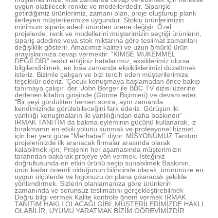
uygun olabilecek renkte ve modellerdedir. Siparişle
getirdiğimiz ürünlerimiz, zamanı olan, proje oluşturup planlı
ilerleyen müşterilerimize uygundur. Stoklu ürünlerimizin
minimum sipariş adedi üründen ürene değişir. Özel
projelerde, renk ve modellerini müşterimizin seçtiği ürünlerin,
sipariş adedine veya stok miktarına göre teslimat zamanları
değişiklik gösterir. Amacımız kaliteli ve uzun ömürlü ürün
arayışlarınıza cevap vermektir. “KİMSE MÜKEMMEL
DEĞİLDİR” tesbit ettiğiniz hatalarımız, eksiklerimiz olursa
bilgilendirilmek, en kısa zamanda eksikliklerimizi düzeltmek
isteriz. Bizimle çalışan ve bizi tercih eden müşterilerimize
teşekkür ederiz. ‘Çocuk konuşmaya başlamadan önce bakıp
tanımaya çalışır’ der. John Berger ile BBC TV dizisi üzerine
derlenen kitabın girişinde (Görme Biçimleri) ve devam eder,
“Bir şeyi gördükten hemen sonra, aynı zamanda
kendimizinde görülebileceğini fark ederiz. Görüşün iki
yanlılığı konuşmaların iki yanlılığından daha baskındır”
IRMAK TANITIM da bakma eyleminin gücünü kullanarak, iz
bırakmanın en etkili yolunu sunmak ve profesyonel hizmet
için her yeni güne “Merhaba!” diyor. MİSYONUMUZ Tanıtım
projelerinizde ilk aranacak firmalar arasında olarak
kalabilmek için; Projenin her aşamasında müşterimizin
tarafından bakarak projeye yön vermek. İsteğiniz
doğrultusunda en etkin ürünü seçip sunabilmek Baskının,
ürün kadar önemli olduğunun bilincinde olarak, ürününüze en
uygun ölçülerde ve logonuzu ön plana çıkaracak şekilde
yönlendirmek. Sizlerin planlamanıza göre ürünlerin
zamanında ve sorunsuz teslimatını gerçekleştirebilmek
Doğru bilgi vermek Kalite kontrole önem vermek IRMAK
TANITIM HAKLI OLACAĞI GİBİ, MÜŞTERİLERİMİZDE HAKLI
OLABİLİR, UYUMU YARATMAK BİZİM GÖREVİMİZDİR