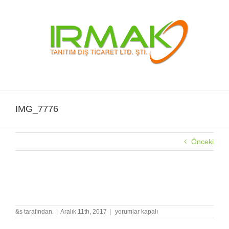
Skip
to
content
IMG_7776
Önceki
IMG_7776
IMG_7776
&s tarafından.
|
Aralık 11th, 2017
|
yorumlar kapalı
için