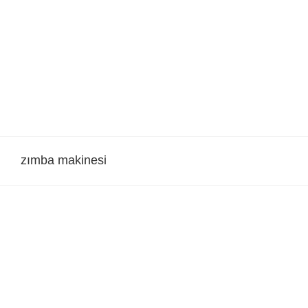
Skip
to
content
zımba makinesi