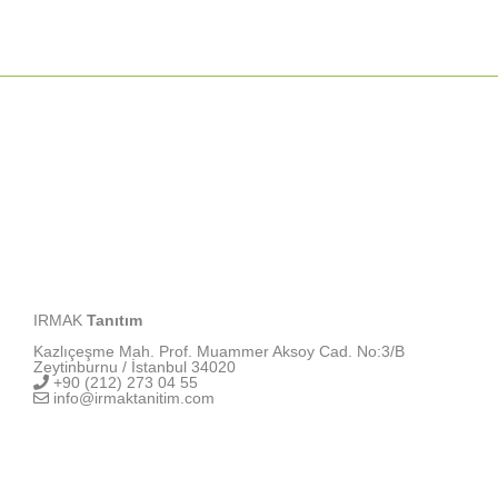
IRMAK
Tanıtım
Kazlıçeşme Mah. Prof. Muammer Aksoy Cad. No:3/B
Zeytinburnu / İstanbul 34020
+90 (212) 273 04 55
info@irmaktanitim.com