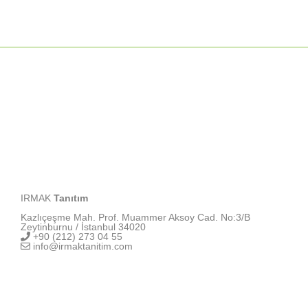
IRMAK
Tanıtım
Kazlıçeşme Mah. Prof. Muammer Aksoy Cad. No:3/B
Zeytinburnu / İstanbul 34020
+90 (212) 273 04 55
info@irmaktanitim.com