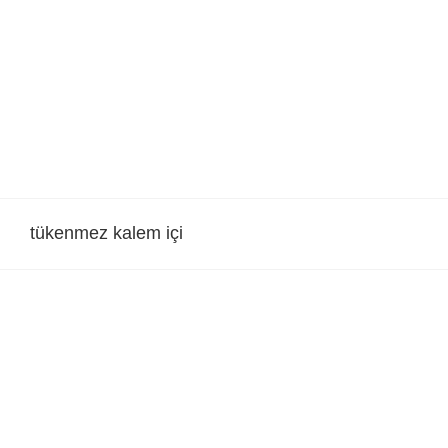
Skip
to
content
tükenmez kalem içi