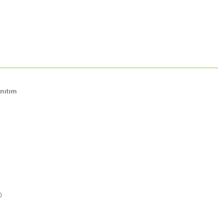
nıtım
0