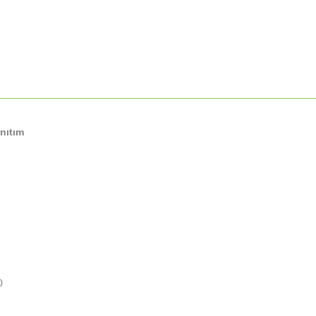
nıtım
0