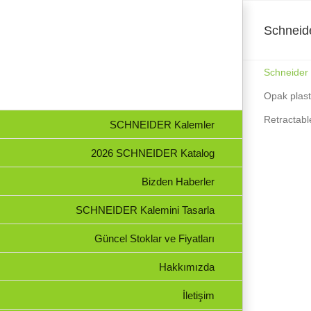
Skip
to
content
Schneid
Schneider
Opak plast
Retractabl
SCHNEIDER Kalemler
2026 SCHNEIDER Katalog
Bizden Haberler
SCHNEIDER Kalemini Tasarla
Güncel Stoklar ve Fiyatları
Hakkımızda
SCHNEIDER Kalem – K15
Schneider TR
İletişim