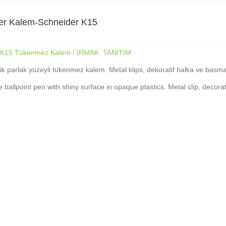
er Kalem-Schneider K15
 K15 Tükenmez Kalem / IRMAK TANITIM
ik parlak yüzeyli tükenmez kalem. Metal klips, dekoratif halka ve basmal
e ballpoint pen with shiny surface in opaque plastics. Metal clip, decora