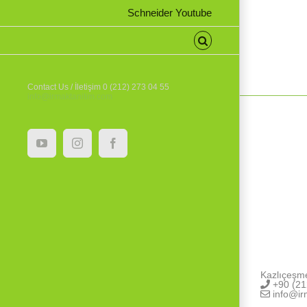
Schneider Youtube
Contact Us / İletişim 0 (212) 273 04 55
info@irmaktanitim.com
YouTube
Instagram
Facebook
Kazlıçeşm
+90 (21
info@ir