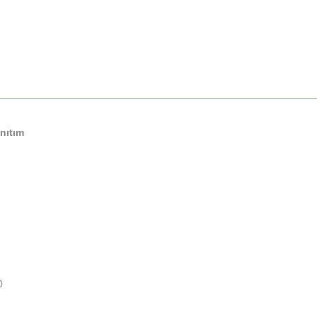
nıtım
0