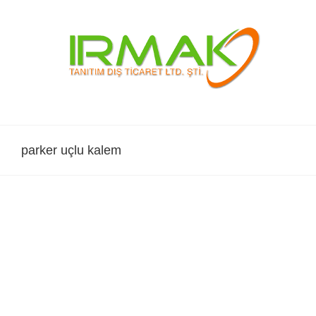
Skip
to
content
parker uçlu kalem
SCHNEIDER Kalem – SLIDER XITE PROMO
Schneider ENG
Schneider TR
Schneider Xite Promo Tükenmez Kalem / IRMAK TANITIM
Sürdürülebilir ” YEŞİL” Sloganıyla Tanıtım ! Schneider Kalem
Promosyon % 90 biyobazlı plastiklerden üretilmiş beyaz
gövdeli tükenmez kalem. Viscoglide® teknolojisi olağanüstü
kaygan kolay yazı sağlar. Hafif içbükey biçimli gövde ve
dayanıklı metal klips. Dekoratif halka ve üst kısımda uzatma
renk açısından vurgulayıcıdır. Schneider 778 XB refil ile [...]
LEARN MORE