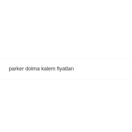
Skip
to
content
parker dolma kalem fiyatları