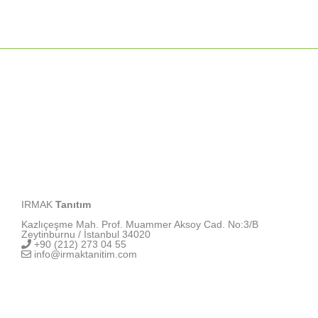
IRMAK
Tanıtım
Kazlıçeşme Mah. Prof. Muammer Aksoy Cad. No:3/B
Zeytinburnu / İstanbul 34020
+90 (212) 273 04 55
info@irmaktanitim.com